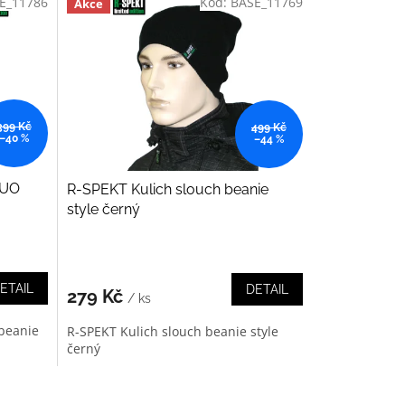
E_11786
Kód:
BASE_11769
Akce
399 Kč
499 Kč
–40 %
–44 %
DUO
R-SPEKT Kulich slouch beanie
style černý
ETAIL
DETAIL
279 Kč
/ ks
beanie
R-SPEKT Kulich slouch beanie style
černý