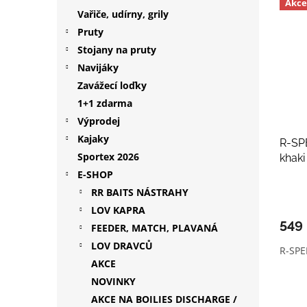
Akce
ý
í
p
Vařiče, udírny, grily
p
p
a
Pruty
i
r
n
Stojany na pruty
s
o
e
Navijáky
p
d
l
r
u
Zavážecí loďky
o
k
1+1 zdarma
d
t
Výprodej
u
ů
Kajaky
R-SP
k
Sportex 2026
khaki
t
ů
E-SHOP
RR BAITS NÁSTRAHY
LOV KAPRA
549
FEEDER, MATCH, PLAVANÁ
LOV DRAVCŮ
R-SPE
AKCE
NOVINKY
AKCE NA BOILIES DISCHARGE /