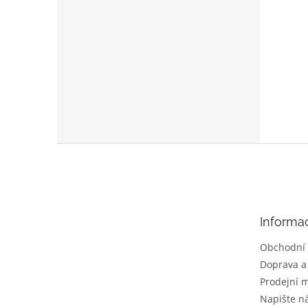
Z
á
p
a
t
Informa
í
Obchodní
Doprava a
Prodejní m
Napište 