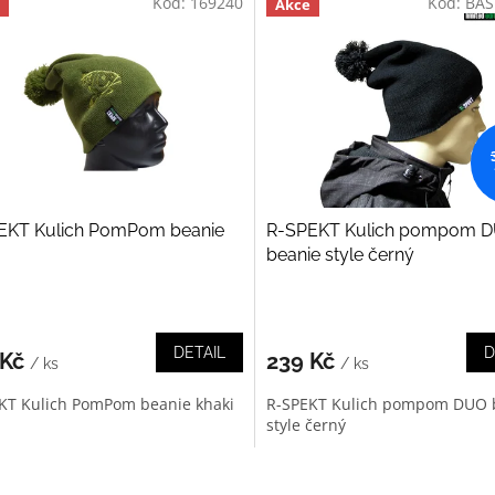
Kód:
169240
Kód:
BAS
Akce
EKT Kulich PomPom beanie
R-SPEKT Kulich pompom 
beanie style černý
DETAIL
D
 Kč
239 Kč
/ ks
/ ks
KT Kulich PomPom beanie khaki
R-SPEKT Kulich pompom DUO 
style černý
O