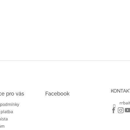
KONTAK
ce pro vás
Facebook
rrbai
 podmínky
 platba
ísta
nám