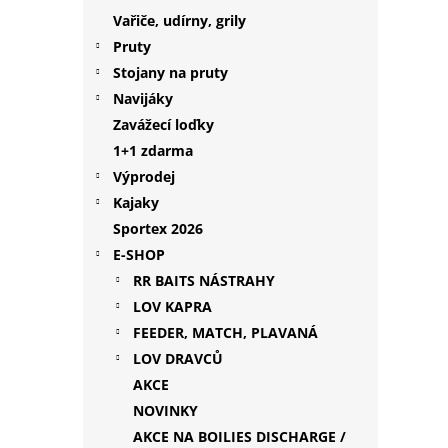
p
Vařiče, udírny, grily
a
Pruty
n
Stojany na pruty
e
Navijáky
l
Zavážecí loďky
1+1 zdarma
Výprodej
Kajaky
Sportex 2026
E-SHOP
RR BAITS NÁSTRAHY
LOV KAPRA
FEEDER, MATCH, PLAVANÁ
LOV DRAVCŮ
AKCE
NOVINKY
AKCE NA BOILIES DISCHARGE /