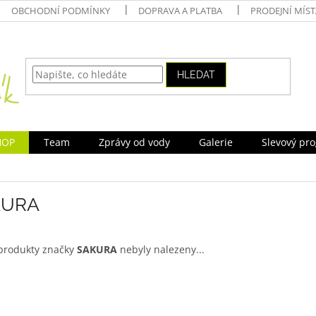
OBCHODNÍ PODMÍNKY
DOPRAVA A PLATBA
PRODEJNÍ MÍS
HLEDAT
HOP
Team
Zprávy od vody
Galerie
Slevový pr
KURA
produkty značky
SAKURA
nebyly nalezeny...