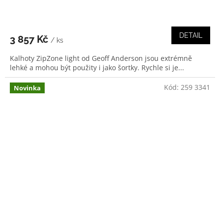
DETAIL
3 857 Kč
/ ks
Kalhoty ZipZone light od Geoff Anderson jsou extrémně
lehké a mohou být použity i jako šortky. Rychle si je...
Kód:
259 3341
Novinka