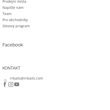
v
Prodejní místa
k
Napište nám
y
Team
v
ý
Pro obchodníky
p
Slevový program
i
s
u
Facebook
KONTAKT
rrbaits@rrbaits.com