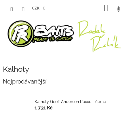
Přejít
NÁKUP
na
CZK
obsah
KOŠÍK
Kalhoty
Nejprodávanější
Kalhoty Geoff Anderson Roxxo - černé
1 731 Kč