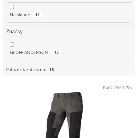
k
t
Na skladě
14
ů
Značky
GEOFF ANDERSON
15
Položek k zobrazení:
15
V
Kód:
259 3295
ý
p
i
s
p
r
o