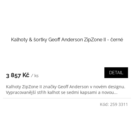
Kalhoty & šortky Geoff Anderson ZipZone II - černé
DETAIL
3 857 Kč
/ ks
Kalhoty ZipZone II značky Geoff Anderson v novém designu.
Vypracovanější střih kalhot se sedmi kapsami a novou...
Kód:
259 3311