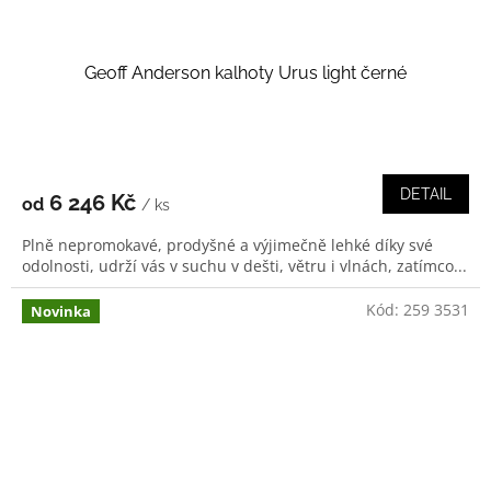
Geoff Anderson kalhoty Urus light černé
DETAIL
6 246 Kč
od
/ ks
Plně nepromokavé, prodyšné a výjimečně lehké díky své
odolnosti, udrží vás v suchu v dešti, větru i vlnách, zatímco...
Kód:
259 3531
Novinka