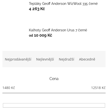
Tepláky Geoff Anderson WizWool 335 černé
4 263 Kč
Kalhoty Geoff Anderson Urus 7 černé
10 009 Kč
od
Ř
a
Nejprodávanější
Nejlevnější
Nejdražší
Abecedně
z
e
n
Cena
í
p
1480
Kč
12518
Kč
r
o
d
u