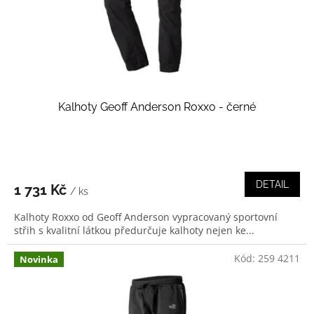
d
u
k
t
ů
Kalhoty Geoff Anderson Roxxo - černé
DETAIL
1 731 Kč
/ ks
Kalhoty Roxxo od Geoff Anderson vypracovaný sportovní
střih s kvalitní látkou předurčuje kalhoty nejen ke...
Kód:
259 4211
Novinka