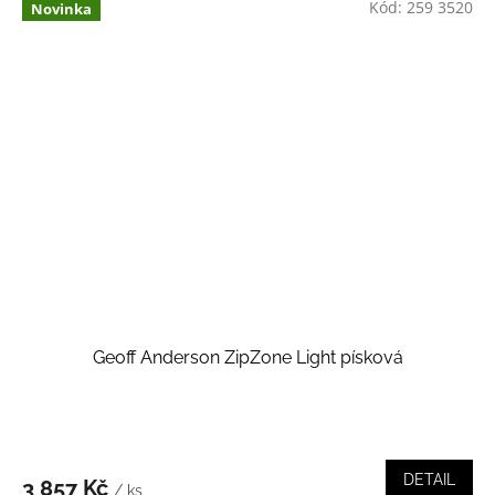
Kód:
259 3520
Novinka
Geoff Anderson ZipZone Light písková
DETAIL
3 857 Kč
/ ks