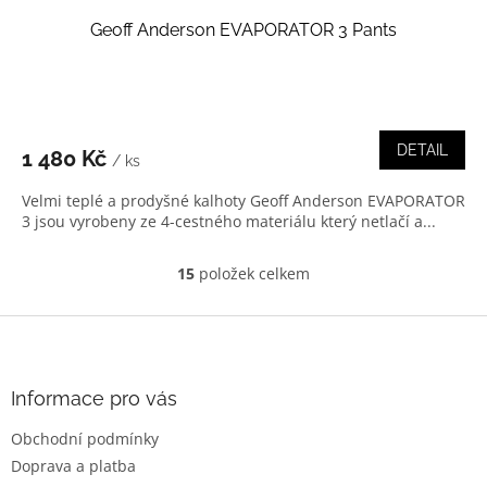
Geoff Anderson EVAPORATOR 3 Pants
DETAIL
1 480 Kč
/ ks
Velmi teplé a prodyšné kalhoty Geoff Anderson EVAPORATOR
3 jsou vyrobeny ze 4-cestného materiálu který netlačí a...
15
položek celkem
O
v
l
Z
á
á
d
p
a
a
Informace pro vás
c
t
í
Obchodní podmínky
í
p
Doprava a platba
r