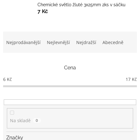
Chemické světlo žluté 3x25mm 2ks v sáčku
7 Kč
Ř
a
Nejprodávanější
Nejlevnější
Nejdražší
Abecedně
z
e
n
Cena
í
p
6
Kč
17
Kč
r
o
d
u
k
t
Na skladě
0
ů
Značky