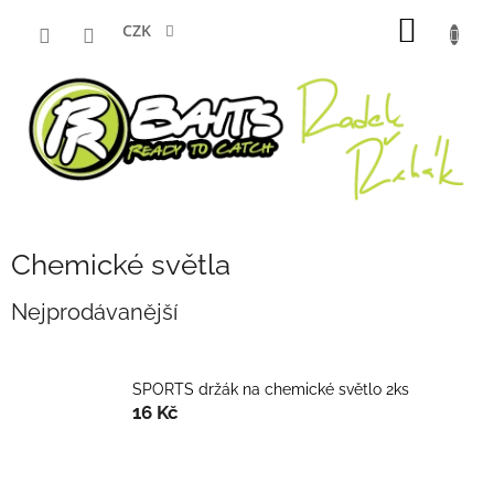
Přejít
NÁKUP
na
CZK
obsah
KOŠÍK
Chemické světla
Nejprodávanější
SPORTS držák na chemické světlo 2ks
16 Kč