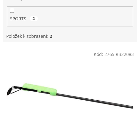
SPORTS
2
Položek k zobrazení:
2
V
Kód:
2765 RB22083
ý
p
i
s
p
r
o
d
u
k
t
ů