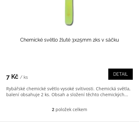
Chemické světlo žluté 3x25mm 2ks v sáčku
DETAIL
7 Kč
/ ks
Rybářské chemické světlo vysoké svítivosti. Chemická světla,
balení obsahuje 2 ks. Obsah a složení těchto chemických...
2
položek celkem
O
v
l
Z
á
á
d
p