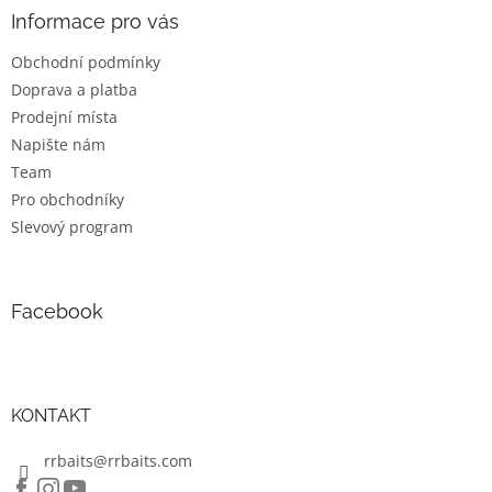
a
a
Informace pro vás
c
t
í
Obchodní podmínky
í
p
Doprava a platba
r
v
Prodejní místa
k
Napište nám
y
Team
v
ý
Pro obchodníky
p
Slevový program
i
s
u
Facebook
KONTAKT
rrbaits@rrbaits.com