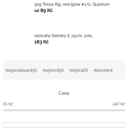
30g Tenya Rig, red/glow #1/0, Quantum
89 Kč
od
nástraha Slendry II, 7,5cm, 10ks
183 Kč
Ř
a
Nejprodávanější
Nejlevnější
Nejdražší
Abecedně
z
e
n
Cena
í
p
55
Kč
247
Kč
r
o
d
u