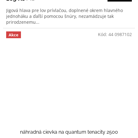
Jigová hlava pre lov prívlačou, doplnené okrem hlavného
jednoháku a ďaľší pomocou šnúry, nezamädzuje tak
prirodzenemu...
Kód:
44 0987102
Akce
náhradná cievka na quantum tenacity 2500