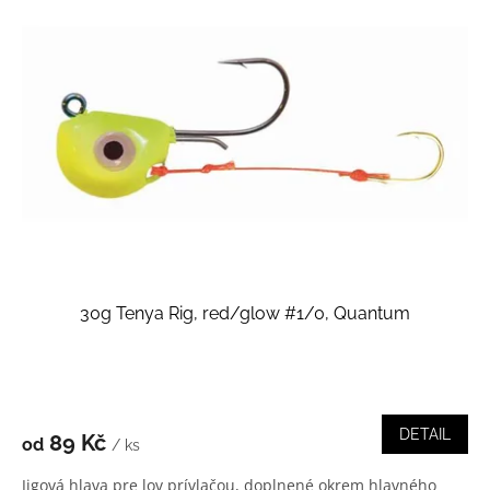
30g Tenya Rig, red/glow #1/0, Quantum
DETAIL
89 Kč
od
/ ks
Jigová hlava pre lov prívlačou, doplnené okrem hlavného