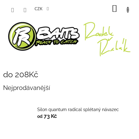
Přejít
NÁKUP
na
CZK
obsah
KOŠÍK
do 208Kč
Nejprodávanější
Silon quantum radical splétaný návazec
73 Kč
od