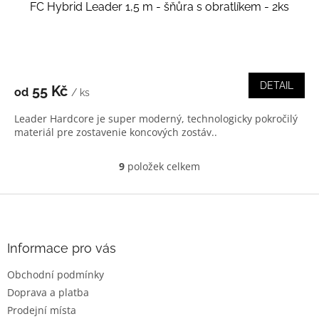
FC Hybrid Leader 1,5 m - šňůra s obratlíkem - 2ks
DETAIL
55 Kč
od
/ ks
Leader Hardcore je super moderný, technologicky pokročilý
materiál pre zostavenie koncových zostáv..
9
položek celkem
O
v
l
Z
á
á
d
p
a
a
Informace pro vás
c
t
í
Obchodní podmínky
í
p
Doprava a platba
r
v
Prodejní místa