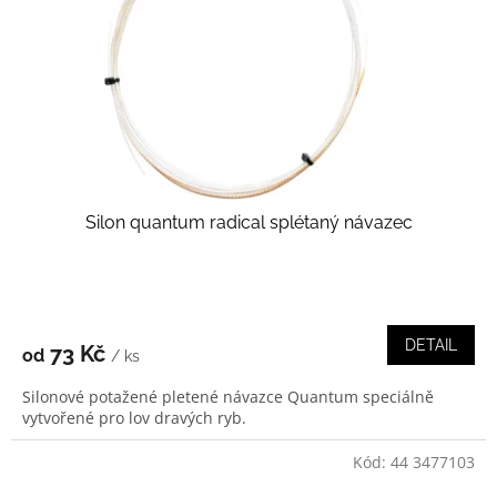
r
o
d
u
k
t
ů
Silon quantum radical splétaný návazec
DETAIL
73 Kč
od
/ ks
Silonové potažené pletené návazce Quantum speciálně
vytvořené pro lov dravých ryb.
Kód:
44 3477103