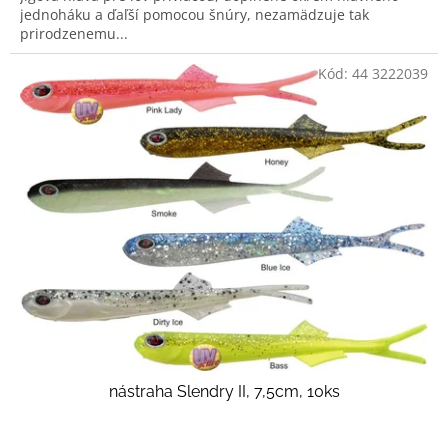
jednoháku a ďaľší pomocou šnúry, nezamädzuje tak
prirodzenemu...
Kód:
44 3222039
nástraha Slendry II, 7,5cm, 10ks