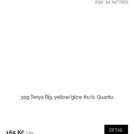
Kód:
44 3477005
30g Tenya Rig, yellow/glow #1/0, Quantu
DETAIL
165 Kč
/ ks