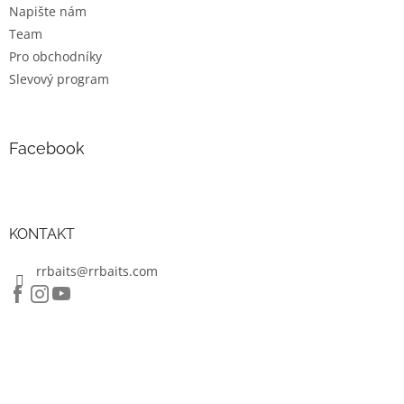
k
Napište nám
y
Team
v
ý
Pro obchodníky
p
Slevový program
i
s
u
Facebook
KONTAKT
rrbaits@rrbaits.com