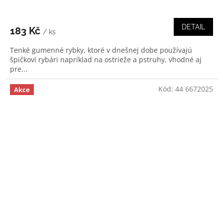
DETAIL
183 Kč
/ ks
Tenké gumenné rybky, ktoré v dnešnej dobe používajú
špičkoví rybári napríklad na ostrieže a pstruhy, vhodné aj
pre...
Kód:
44 6672025
Akce