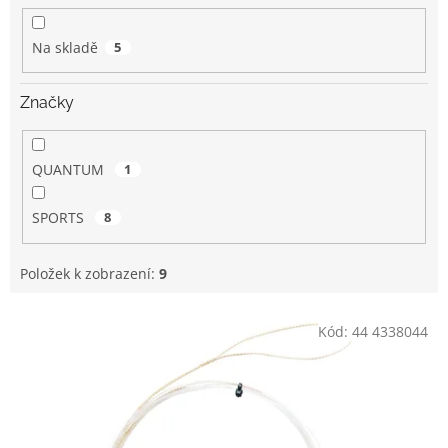
k
t
Na skladě
5
ů
Značky
QUANTUM
1
SPORTS
8
Položek k zobrazení:
9
V
Kód:
44 4338044
ý
p
i
s
p