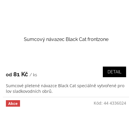
Sumcový návazec Black Cat frontzone
DETAIL
81 Kč
od
/ ks
Sumcové pletené návazce Black Cat speciálně vytvořené pro
lov sladkovodních obrů.
Kód:
44 4336024
Akce