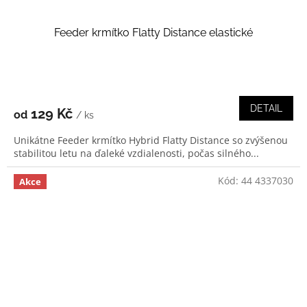
Feeder krmítko Flatty Distance elastické
DETAIL
129 Kč
od
/ ks
Unikátne Feeder krmítko Hybrid Flatty Distance so zvýšenou
stabilitou letu na ďaleké vzdialenosti, počas silného...
Kód:
44 4337030
Akce