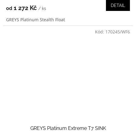
DETAIL
1 272 Kč
od
/ ks
GREYS Platinum Stealth Float
Kód:
170245/WF6
GREYS Platinum Extreme T7 SINK