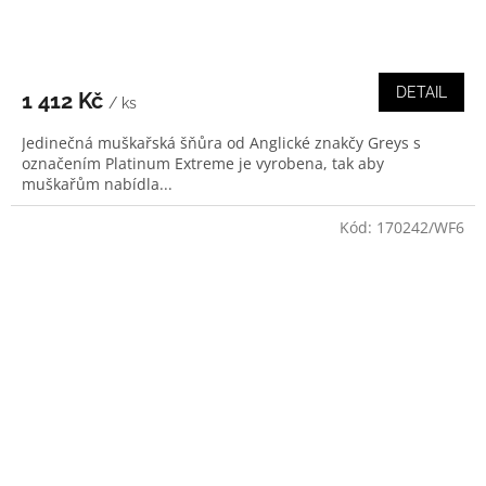
DETAIL
1 412 Kč
/ ks
Jedinečná muškařská šňůra od Anglické znakčy Greys s
označením Platinum Extreme je vyrobena, tak aby
muškařům nabídla...
Kód:
170242/WF6