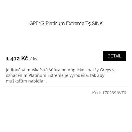
GREYS Platinum Extreme T5 SINK
DETAIL
1 412 Kč
/ ks
Jedinečná muškařská šňůra od Anglické znakčy Greys s
označením Platinum Extreme je vyrobena, tak aby
muškařům nabídla...
Kód:
170239/WF6