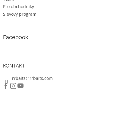
i
s
Pro obchodníky
u
Slevový program
Facebook
KONTAKT
rrbaits@rrbaits.com