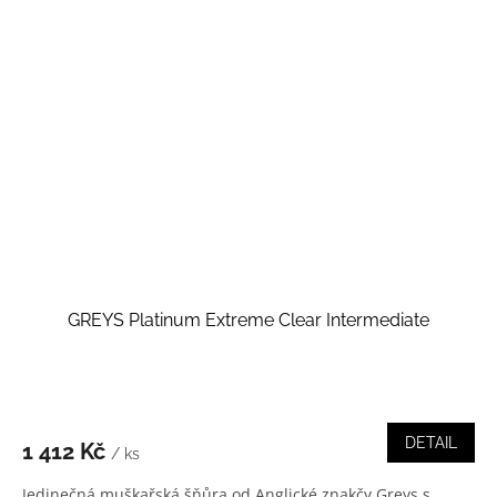
GREYS Platinum Extreme Clear Intermediate
DETAIL
1 412 Kč
/ ks
Jedinečná muškařská šňůra od Anglické znakčy Greys s