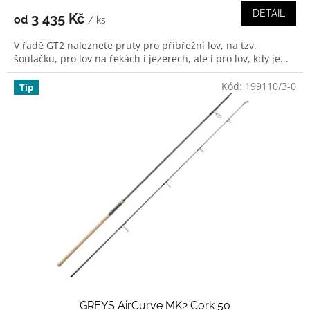
DETAIL
3 435 Kč
od
/ ks
V řadě GT2 naleznete pruty pro příbřežní lov, na tzv.
šoulačku, pro lov na řekách i jezerech, ale i pro lov, kdy je...
Kód:
199110/3-0
Tip
GREYS AirCurve MK2 Cork 50