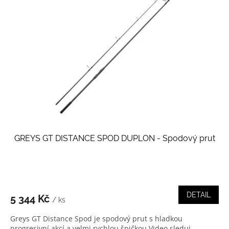
i
r
s
o
p
d
r
u
o
k
d
t
u
ů
k
t
ů
GREYS GT DISTANCE SPOD DUPLON - Spodový prut
DETAIL
5 344 Kč
/ ks
Greys GT Distance Spod je spodový prut s hladkou
progresivní akcí a velmi rychlou špičkou Video sleduj...