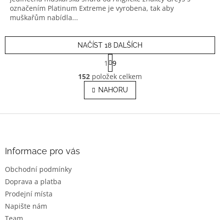
označením Platinum Extreme je vyrobena, tak aby
muškařům nabídla...
NAČÍST 18 DALŠÍCH
S
1
9
t
O
r
152
položek celkem
v
á
l
NAHORU
n
á
k
o
d
v
Z
a
á
c
á
n
í
p
í
p
a
Informace pro vás
r
t
v
Obchodní podmínky
í
k
Doprava a platba
y
v
Prodejní místa
ý
Napište nám
p
Team