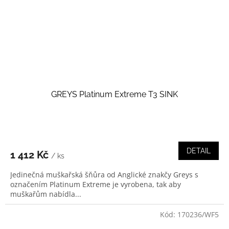
GREYS Platinum Extreme T3 SINK
DETAIL
1 412 Kč
/ ks
Jedinečná muškařská šňůra od Anglické znakčy Greys s
označením Platinum Extreme je vyrobena, tak aby
muškařům nabídla...
Kód:
170236/WF5