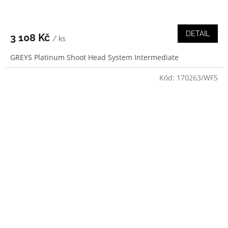
DETAIL
3 108 Kč
/ ks
GREYS Platinum Shoot Head System Intermediate
Kód:
170263/WF5