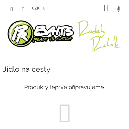
Přejít
NÁKUP
na
CZK
obsah
KOŠÍK
Jídlo na cesty
Produkty teprve připravujeme.