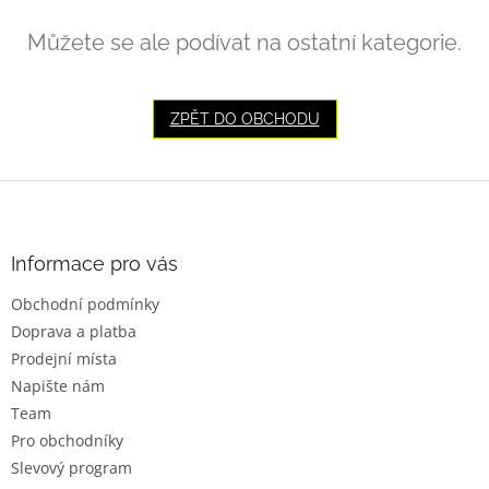
Můžete se ale podívat na ostatní kategorie.
ZPĚT DO OBCHODU
Z
á
p
a
Informace pro vás
t
Obchodní podmínky
í
Doprava a platba
Prodejní místa
Napište nám
Team
Pro obchodníky
Slevový program