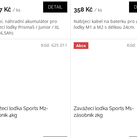
DETAIL
D
27 Kč
358 Kč
/ ks
/ ks
ní, náhradní akumulátor pro
Nabíjecí kabel na baterku pro 
cí loďky Prisma5 / Junior / XL
loďky M1 a M2 s délkou 24cm.
 6,5Ah)
Kód:
625 011
Kód
Akce
ecí loďka Sports M2-
Zavážecí loďka Sports M1-
ník 4kg
zásobník 2kg