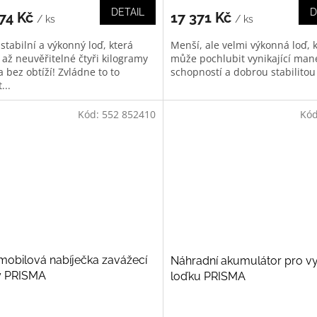
DETAIL
D
574 Kč
17 371 Kč
/ ks
/ ks
stabilní a výkonný loď, která
Menší, ale velmi výkonná loď, 
 až neuvěřitelné čtyři kilogramy
může pochlubit vynikající man
 bez obtíží! Zvládne to to
schopností a dobrou stabilitou i
...
Kód:
552 852410
Kó
obilová nabíječka zavážecí
Náhradní akumulátor pro v
y PRISMA
loďku PRISMA