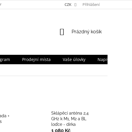
TA
NAPIŠTE NÁM
TEAM
CZK
PRO OBCHODNÍKY
Přihlášení
SLEVOV
NÁKUPNÍ
Prázdný košík
KOŠÍK
ogram
Prodejní místa
Vaše úlovky
Napište nám
Sklápěcí anténa 2,4
ada +
GHz k M1, M2 a BL
s
loďce - dírka
1 080 Kč