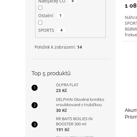
Nabíjacky CO
8
1 0
Ostatní
1
Náhra
SPORT
868MH
SPORTS
4
frekve
Položek k zobrazení:
14
Top 5 produktů
OLPRA FLAT
23 Kč
DELPHIN Olověné krmítko
vroubkované s trubičkou
30 Kč
Akumu
Prism
RR BAITS BOILIES IN
BOOSTER 300 ml
191 Kč