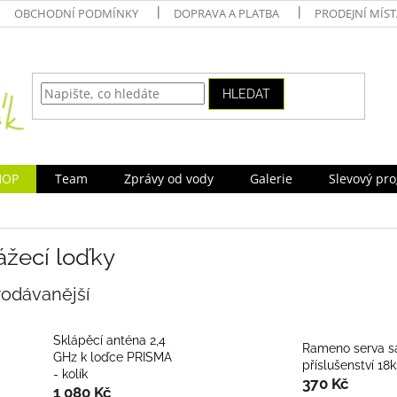
OBCHODNÍ PODMÍNKY
DOPRAVA A PLATBA
PRODEJNÍ MÍS
HLEDAT
HOP
Team
Zprávy od vody
Galerie
Slevový pr
ážecí loďky
rodávanější
Sklápěcí anténa 2,4
Rameno serva s
GHz k loďce PRISMA
příslušenství 18k
- kolík
370 Kč
1 080 Kč