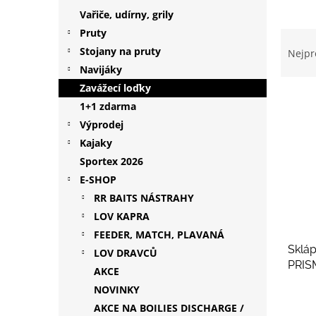
p
Vařiče, udírny, grily
a
Pruty
Ř
n
a
Stojany na pruty
Nejpr
e
z
Navijáky
l
e
Zavážecí loďky
V
n
1+1 zdarma
ý
í
Výprodej
p
p
i
r
Kajaky
s
o
Sportex 2026
p
d
E-SHOP
r
u
RR BAITS NÁSTRAHY
o
k
LOV KAPRA
d
t
FEEDER, MATCH, PLAVANÁ
u
ů
Skláp
k
LOV DRAVCŮ
PRISM
t
AKCE
ů
NOVINKY
AKCE NA BOILIES DISCHARGE /