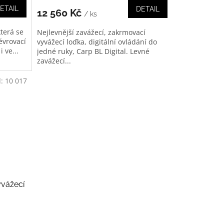
ETAIL
DETAIL
12 560 Kč
/ ks
která se
Nejlevnější zavážecí, zakrmovací
évrovací
vyvážecí loďka, digitální ovládání do
 ve...
jedné ruky, Carp BL Digital. Levné
zavážecí...
d:
10 017
yvážecí