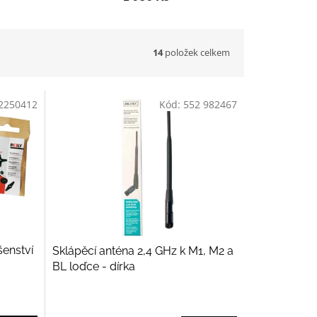
14
položek celkem
2250412
Kód:
552 982467
šenství
Sklápěcí anténa 2,4 GHz k M1, M2 a
BL loďce - dírka