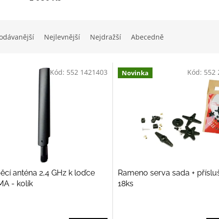
odávanější
Nejlevnější
Nejdražší
Abecedně
Kód:
552 1421403
Kód:
552 
Novinka
ěcí anténa 2,4 GHz k loďce
Rameno serva sada + příslu
A - kolík
18ks