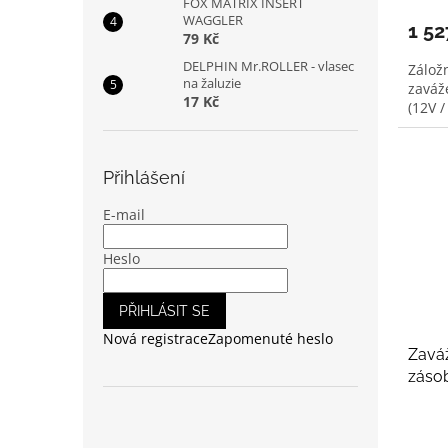
FOX MATRIX INSERT
WAGGLER
1 5
79 Kč
DELPHIN Mr.ROLLER - vlasec
Zálož
na žaluzie
zaváže
17 Kč
(12V /
Přihlášení
E-mail
Heslo
PŘIHLÁSIT SE
Nová registrace
Zapomenuté heslo
Zaváž
zásob