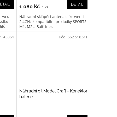
ETAIL
DETAIL
1 080 Kč
/ ks
rva s
Náhradní sklápěcí anténa s frekvencí
loďku
2,4GHz kompatibilní pro loďky SPORTS
ílů.
M1, M2 a BaitLiner.
1 A0864
Kód:
552 518341
Náhradní díl Model Craft - Konektor
baterie