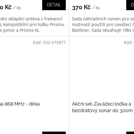
DETAIL
D
80 Kč
370 Kč
/ ks
/ ks
dní sklápěcí anténa s frekvencí
Sada náhradních ramen pro se
z kompatibilní pro loďku Prisma,
možností použití pro zavážecí 
a Junior a Prisma XL
Baitliner. Sada obsahuje 18ks d
Kód:
552 673977
Kód:
a 868 MHz - dírka
Akční set-Zavážecí loďka a
bezdrátový sonar do 300m