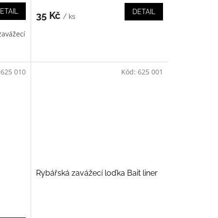
ETAIL
DETAIL
35 Kč
/ ks
zavážecí
:
625 010
Kód:
625 001
Rybářská zavážecí loďka Bait liner