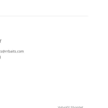
T
ts@rrbaits.com
Vytvořil Shoptet