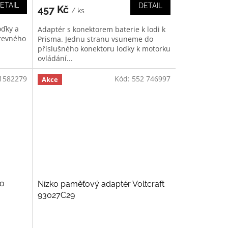
ETAIL
DETAIL
457 Kč
/ ks
oďky a
Adaptér s konektorem baterie k lodi k
revného
Prisma. Jednu stranu vsuneme do
příslušného konektoru loďky k motorku
ovládání...
1582279
Kód:
552 746997
Akce
ro
Nízko paměťový adaptér Voltcraft
93027C29