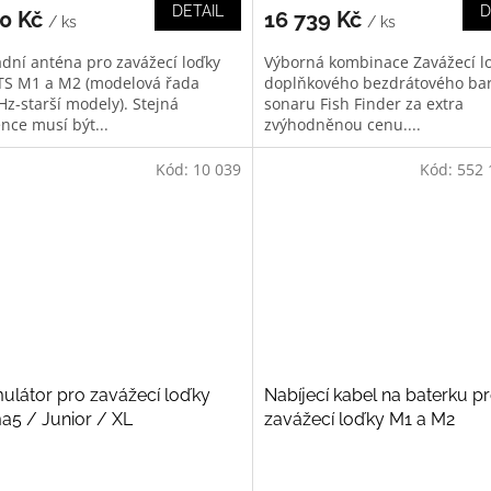
DETAIL
D
80 Kč
16 739 Kč
/ ks
/ ks
dní anténa pro zavážecí loďky
Výborná kombinace Zavážecí l
S M1 a M2 (modelová řada
doplňkového bezdrátového ba
z-starší modely). Stejná
sonaru Fish Finder za extra
nce musí být...
zvýhodněnou cenu....
Kód:
10 039
Kód:
552 
látor pro zavážecí loďky
Nabíjecí kabel na baterku p
a5 / Junior / XL
zavážecí loďky M1 a M2