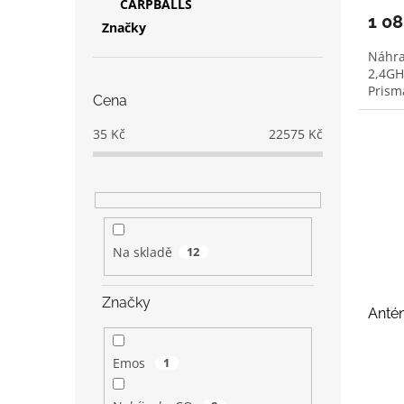
CARPBALLS
1 0
Značky
Náhra
2,4GH
Prism
Cena
35
Kč
22575
Kč
Na skladě
12
Značky
Antén
Emos
1