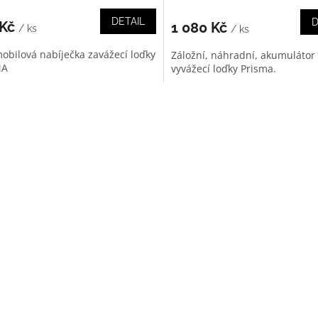
DETAIL
D
 Kč
1 080 Kč
/ ks
/ ks
obilová nabíječka zavážecí loďky
Záložní, náhradní, akumulátor
MA
vyvážecí loďky Prisma.
O
v
l
á
d
a
c
í
p
r
v
k
y
v
ý
p
i