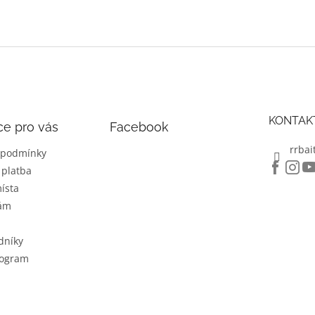
s
u
KONTAK
ce pro vás
Facebook
rrbai
 podmínky
 platba
ísta
nám
dníky
rogram
.