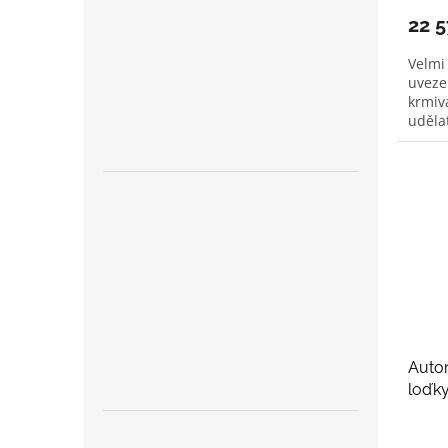
22 
Velmi 
uveze
krmiva
udělat
Autom
loďk