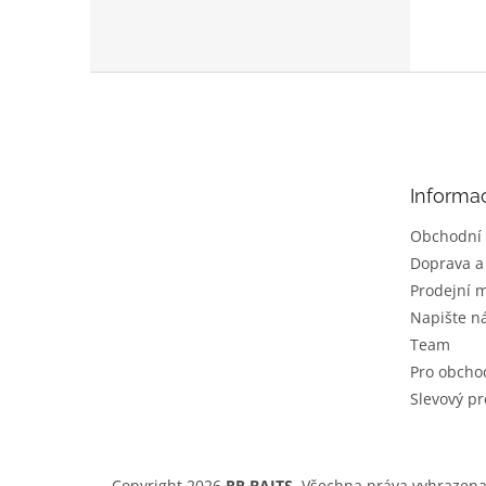
Z
á
p
a
t
Informa
í
Obchodní
Doprava a
Prodejní m
Napište 
Team
Pro obcho
Slevový p
Copyright 2026
RR BAITS
. Všechna práva vyhrazena