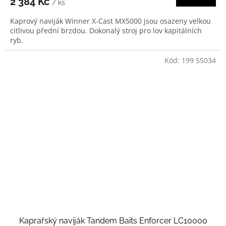
2 384 Kč
/ ks
Kaprový naviják Winner X-Cast MX5000 jsou osazeny velkou
citlivou přední brzdou. Dokonalý stroj pro lov kapitálních
ryb.
Kód:
199 55034
Kaprařský naviják Tandem Baits Enforcer LC10000