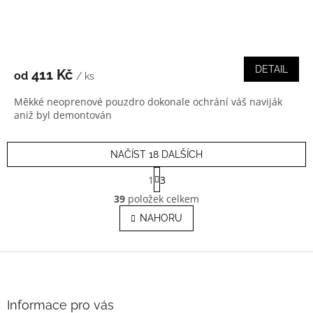
DETAIL
411 Kč
od
/ ks
Měkké neoprenové pouzdro dokonale ochrání váš naviják
aniž byl demontován
NAČÍST 18 DALŠÍCH
S
1
3
t
O
r
39
položek celkem
v
á
l
NAHORU
n
á
k
o
d
v
Z
a
á
c
á
n
í
p
í
p
a
Informace pro vás
r