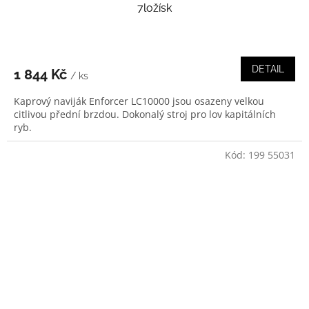
7ložísk
DETAIL
1 844 Kč
/ ks
Kaprový naviják Enforcer LC10000 jsou osazeny velkou
citlivou přední brzdou. Dokonalý stroj pro lov kapitálních
ryb.
Kód:
199 55031