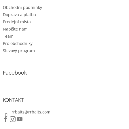
t
v
Obchodní podmínky
í
k
Doprava a platba
y
v
Prodejní místa
ý
Napište nám
p
Team
i
s
Pro obchodníky
u
Slevový program
Facebook
KONTAKT
rrbaits@rrbaits.com