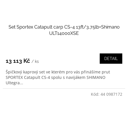
Set Sportex Catapult carp CS-4 13ft/3,75lb+Shimano
ULT14000XSE
DETAIL
13 113 Kč
/ ks
Špičkový kaprový set ve kterém pro vás přinášíme prut
SPORTEX Catapult CS-4 spolu s navijákem SHIMANO
Ultegra...
Kód:
44 0987172