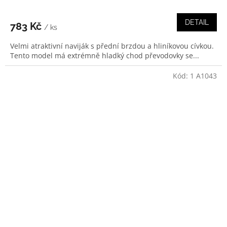
DETAIL
783 Kč
/ ks
Velmi atraktivní naviják s přední brzdou a hliníkovou cívkou.
Tento model má extrémně hladký chod převodovky se...
Kód:
1 A1043