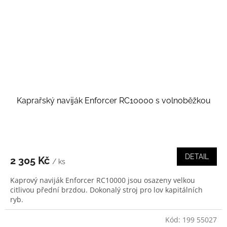
Kaprařský naviják Enforcer RC10000 s volnoběžkou
DETAIL
2 305 Kč
/ ks
Kaprový naviják Enforcer RC10000 jsou osazeny velkou
citlivou přední brzdou. Dokonalý stroj pro lov kapitálních
ryb.
Kód:
199 55027