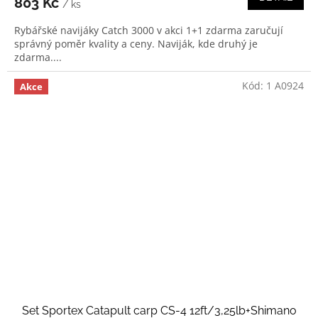
803 Kč
/ ks
Rybářské navijáky Catch 3000 v akci 1+1 zdarma zaručují
správný poměr kvality a ceny. Naviják, kde druhý je
zdarma....
Kód:
1 A0924
Akce
Set Sportex Catapult carp CS-4 12ft/3,25lb+Shimano