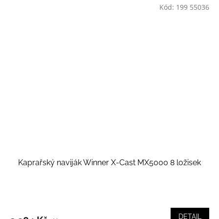
Kód:
199 55036
Kaprařský naviják Winner X-Cast MX5000 8 ložisek
DETAIL