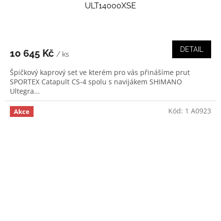
ULT14000XSE
DETAIL
10 645 Kč
/ ks
Špičkový kaprový set ve kterém pro vás přinášíme prut
SPORTEX Catapult CS-4 spolu s navijákem SHIMANO
Ultegra...
Kód:
1 A0923
Akce