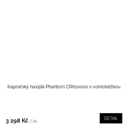
Kaprařský naviják Phantom CRX10000 s volnoběžkou
DETAIL
3 298 Kč
/ ks