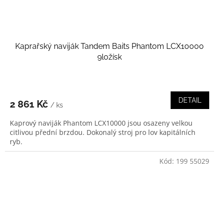
Kaprařský naviják Tandem Baits Phantom LCX10000
9ložísk
DETAIL
2 861 Kč
/ ks
Kaprový naviják Phantom LCX10000 jsou osazeny velkou
citlivou přední brzdou. Dokonalý stroj pro lov kapitálních
ryb.
Kód:
199 55029