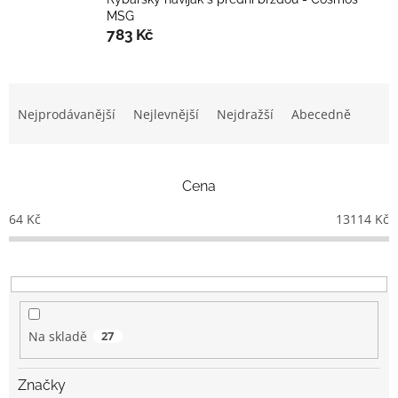
MSG
783 Kč
Ř
a
Nejprodávanější
Nejlevnější
Nejdražší
Abecedně
z
e
n
Cena
í
p
64
Kč
13114
Kč
r
o
d
u
k
t
Na skladě
27
ů
Značky