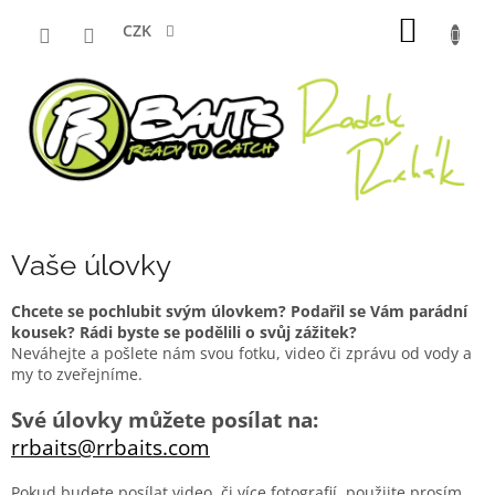
Přejít
NÁKUP
na
CZK
obsah
KOŠÍK
Vaše úlovky
Chcete se pochlubit svým úlovkem? Podařil se Vám parádní
kousek? Rádi byste se podělili o svůj zážitek?
Neváhejte a pošlete nám svou fotku, video či zprávu od vody a
my to zveřejníme.
Své úlovky můžete posílat na:
rrbaits@rrbaits.com
Pokud budete posílat video, či více fotografií, použijte prosím