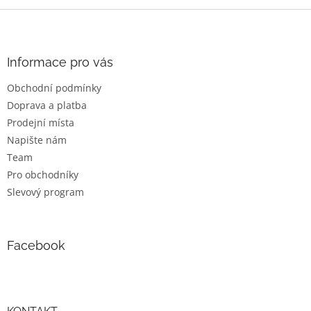
Z
á
p
a
Informace pro vás
t
Obchodní podmínky
í
Doprava a platba
Prodejní místa
Napište nám
Team
Pro obchodníky
Slevový program
Facebook