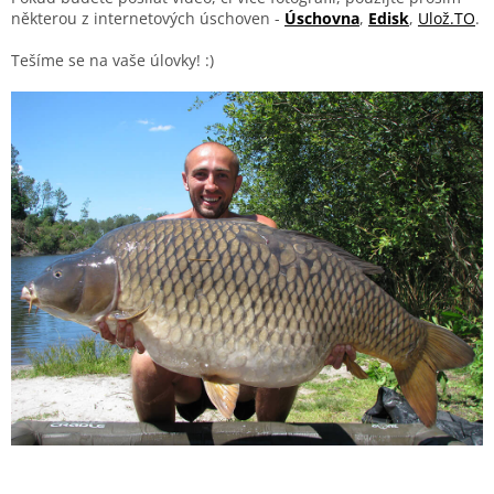
některou z internetových úschoven -
Úschovna
,
Edisk
,
Ulož.TO
.
Tešíme se na vaše úlovky! :)