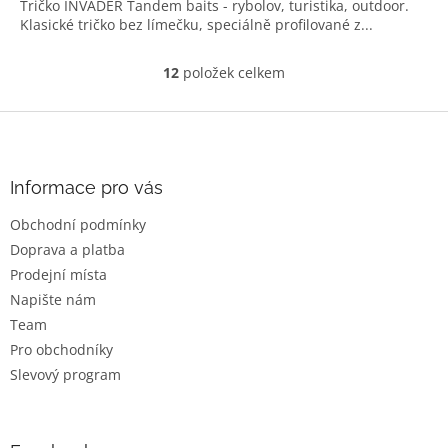
Tričko INVADER Tandem baits - rybolov, turistika, outdoor.
Klasické tričko bez límečku, speciálně profilované z...
12
položek celkem
O
v
l
Z
á
á
d
p
a
a
Informace pro vás
c
t
í
Obchodní podmínky
í
p
Doprava a platba
r
v
Prodejní místa
k
Napište nám
y
Team
v
ý
Pro obchodníky
p
Slevový program
i
s
u