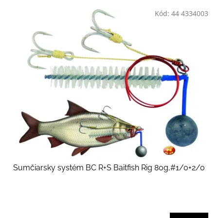
V
Kód:
44 4334003
ý
p
i
s
p
r
o
d
u
k
t
ů
Sumčiarsky systém BC R+S Baitfish Rig 80g,#1/0+2/0