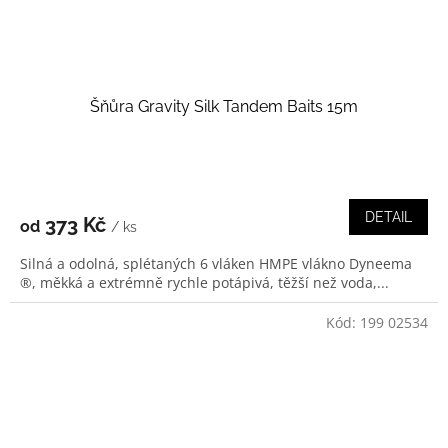
Šňůra Gravity Silk Tandem Baits 15m
DETAIL
373 Kč
od
/ ks
Silná a odolná, splétaných 6 vláken HMPE vlákno Dyneema
®, měkká a extrémně rychle potápivá, těžší než voda,...
Kód:
199 02534