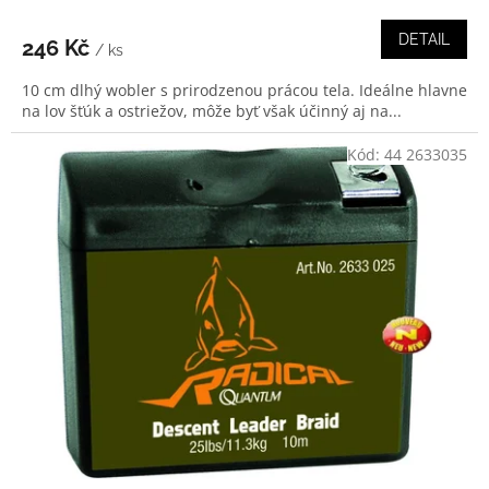
DETAIL
246 Kč
/ ks
10 cm dlhý wobler s prirodzenou prácou tela. Ideálne hlavne
na lov šťúk a ostriežov, môže byť však účinný aj na...
Kód:
44 2633035