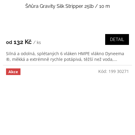
Šňůra Gravity Silk Stripper 25lb / 10 m
DETAIL
132 Kč
od
/ ks
Silná a odolná, splétaných 6 vláken HMPE vlákno Dyneema
®, měkká a extrémně rychle potápivá, těžší než voda,...
Kód:
199 30271
Akce