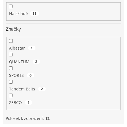
k
t
Na skladě
11
ů
Značky
Albastar
1
QUANTUM
2
SPORTS
6
Tandem Baits
2
ZEBCO
1
Položek k zobrazení:
12