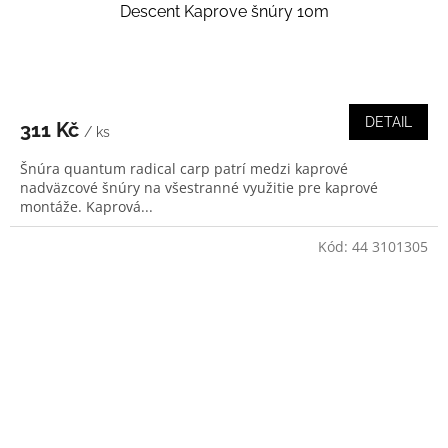
Descent Kaprove šnúry 10m
DETAIL
311 Kč
/ ks
Šnúra quantum radical carp patrí medzi kaprové
nadväzcové šnúry na všestranné využitie pre kaprové
montáže. Kaprová...
Kód:
44 3101305