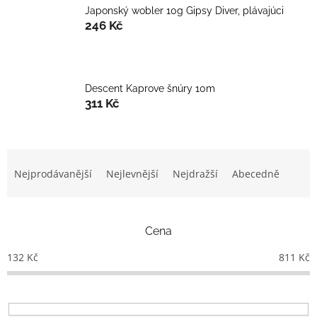
Japonský wobler 10g Gipsy Diver, plávajúci
246 Kč
Descent Kaprove šnúry 10m
311 Kč
Ř
a
Nejprodávanější
Nejlevnější
Nejdražší
Abecedně
z
e
n
Cena
í
p
132
Kč
811
Kč
r
o
d
u