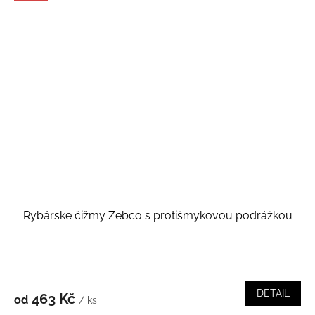
Rybárske čižmy Zebco s protišmykovou podrážkou
DETAIL
463 Kč
od
/ ks