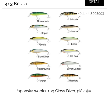
DETAIL
413 Kč
/ ks
Kód:
44 3205003
Japonský wobler 10g Gipsy Diver, plávajúci