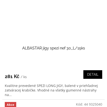
ALBASTAR jigy spezi nef 30_L/15ks
DETAIL
281 Kč
/ ks
Kvalitne prevedené SPEZI LONG JIGY, balené v priehľadnej
zatváracej krabičke. Vhodné na všetky gumenné nástrahy
na...
Kód:
44 9325040
Akce