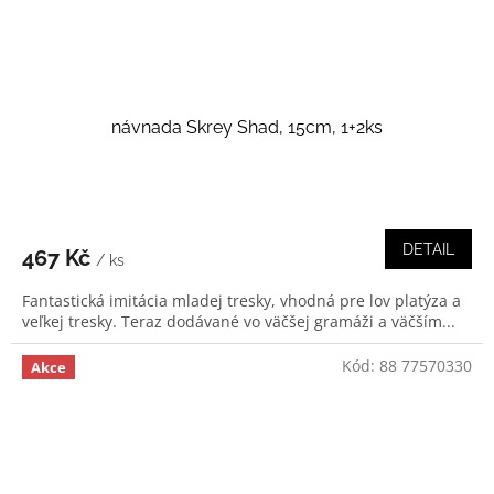
návnada Skrey Shad, 15cm, 1+2ks
DETAIL
467 Kč
/ ks
Fantastická imitácia mladej tresky, vhodná pre lov platýza a
veľkej tresky. Teraz dodávané vo väčšej gramáži a väčším...
Kód:
88 77570330
Akce