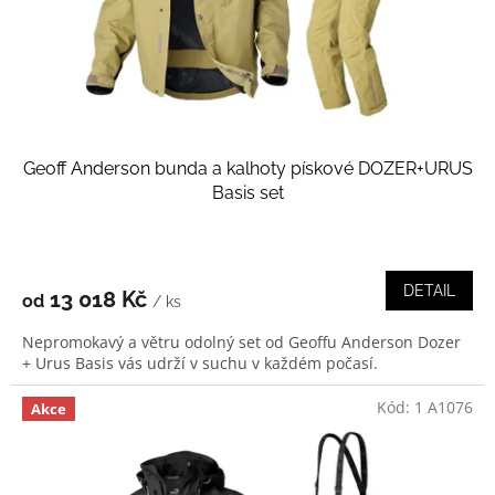
d
u
k
t
ů
Geoff Anderson bunda a kalhoty pískové DOZER+URUS
Basis set
DETAIL
13 018 Kč
od
/ ks
Nepromokavý a větru odolný set od Geoffu Anderson Dozer
+ Urus Basis vás udrží v suchu v každém počasí.
Kód:
1 A1076
Akce