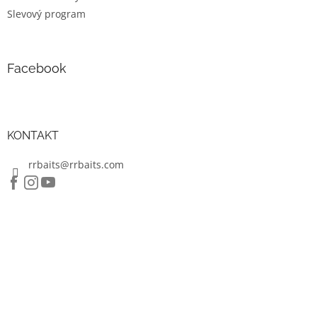
p
Slevový program
i
s
u
Facebook
KONTAKT
rrbaits@rrbaits.com