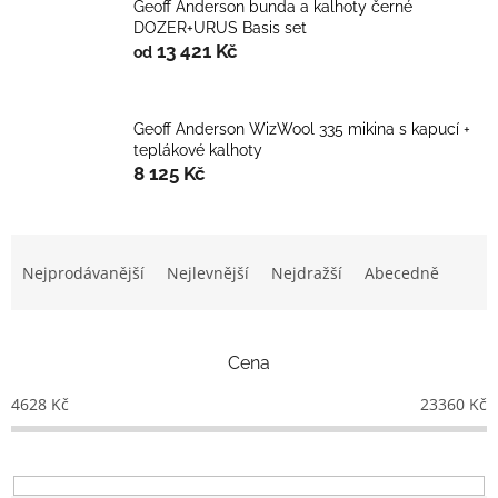
Geoff Anderson bunda a kalhoty černé
DOZER+URUS Basis set
13 421 Kč
od
Geoff Anderson WizWool 335 mikina s kapucí +
teplákové kalhoty
8 125 Kč
Ř
a
Nejprodávanější
Nejlevnější
Nejdražší
Abecedně
z
e
n
Cena
í
p
4628
Kč
23360
Kč
r
o
d
u