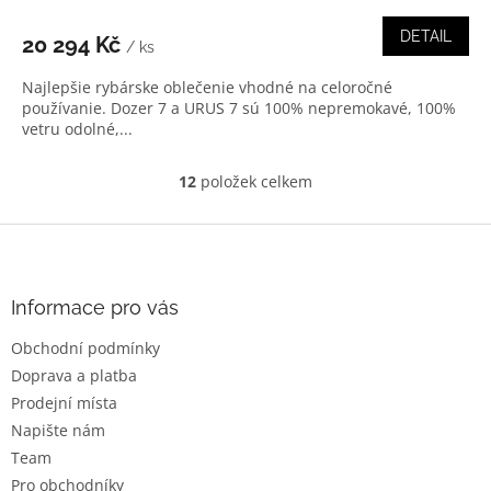
DETAIL
20 294 Kč
/ ks
Najlepšie rybárske oblečenie vhodné na celoročné
používanie. Dozer 7 a URUS 7 sú 100% nepremokavé, 100%
vetru odolné,...
12
položek celkem
O
v
l
Z
á
á
d
p
a
a
Informace pro vás
c
t
í
Obchodní podmínky
í
p
Doprava a platba
r
v
Prodejní místa
k
Napište nám
y
Team
v
ý
Pro obchodníky