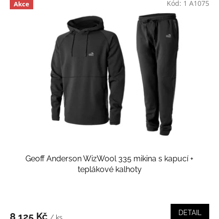
Kód:
1 A1075
Akce
Geoff Anderson WizWool 335 mikina s kapucí +
teplákové kalhoty
DETAIL
8 125 Kč
/ ks