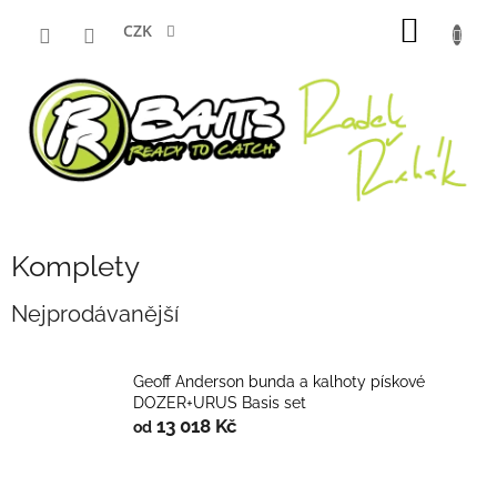
Přejít
NÁKUP
na
CZK
obsah
KOŠÍK
Komplety
Nejprodávanější
Geoff Anderson bunda a kalhoty pískové
DOZER+URUS Basis set
13 018 Kč
od