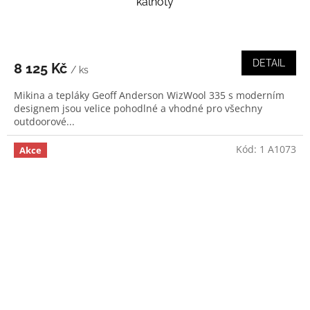
kalhoty
DETAIL
8 125 Kč
/ ks
Mikina a tepláky Geoff Anderson WizWool 335 s moderním
designem jsou velice pohodlné a vhodné pro všechny
outdoorové...
Kód:
1 A1073
Akce