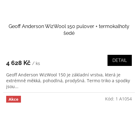
Geoff Anderson WizWool 150 pulover + termokalhoty
šedé
DETAIL
4 628 Kč
/ ks
Geoff Anderson WizWool 150 je základní vrstva, která je
extrémně měkká, pohodlná, prodyšná. Termo triko a spodky
jsou...
Kód:
1 A1054
Akce