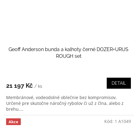
Geoff Anderson bunda a kalhoty černé DOZER+URUS
ROUGH set
DETAIL
21 197 Kč
/ ks
Membránové, vodeodolné oblečnie bez kompromisov.
Určené pre skutočne náročný rybolov či už z člna, alebo z
brehu....
Kód:
1 A1049
Akce