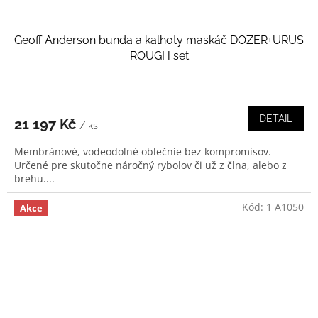
Geoff Anderson bunda a kalhoty maskáč DOZER+URUS
ROUGH set
DETAIL
21 197 Kč
/ ks
Membránové, vodeodolné oblečnie bez kompromisov.
Určené pre skutočne náročný rybolov či už z člna, alebo z
brehu....
Kód:
1 A1050
Akce