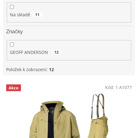
k
t
Na skladě
11
ů
Značky
GEOFF ANDERSON
12
Položek k zobrazení:
12
V
Kód:
1 A1077
Akce
ý
p
i
s
p
r
o