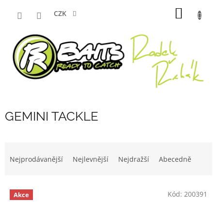
Přejít
NÁKUP
na
CZK
obsah
KOŠÍK
GEMINI TACKLE
Ř
a
Nejprodávanější
Nejlevnější
Nejdražší
Abecedně
z
e
V
n
Kód:
200391
Akce
ý
í
p
p