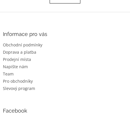
á
k
o
d
v
Z
a
á
c
á
n
í
p
í
p
a
Informace pro vás
r
t
v
Obchodní podmínky
í
k
Doprava a platba
y
v
Prodejní místa
ý
Napište nám
p
Team
i
s
Pro obchodníky
u
Slevový program
Facebook