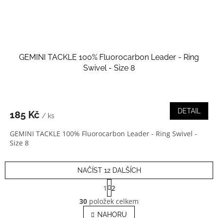
GEMINI TACKLE 100% Fluorocarbon Leader - Ring
Swivel - Size 8
DETAIL
185 Kč
/ ks
GEMINI TACKLE 100% Fluorocarbon Leader - Ring Swivel -
Size 8
NAČÍST 12 DALŠÍCH
S
1
2
t
O
r
30
položek celkem
v
á
l
NAHORU
n