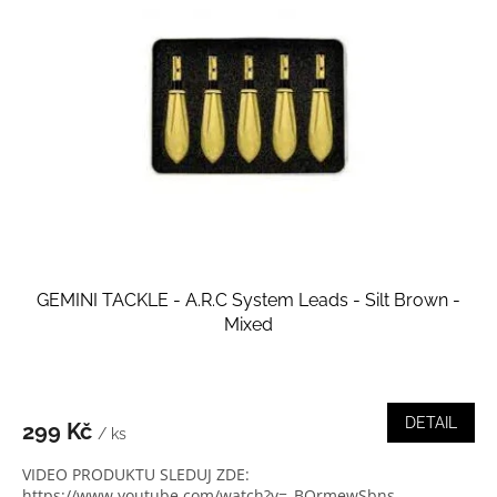
i
r
s
o
p
d
r
u
o
k
d
t
u
ů
k
t
ů
GEMINI TACKLE - A.R.C System Leads - Silt Brown -
Mixed
DETAIL
299 Kč
/ ks
VIDEO PRODUKTU SLEDUJ ZDE:
https://www.youtube.com/watch?v=_BOrmewSbns...