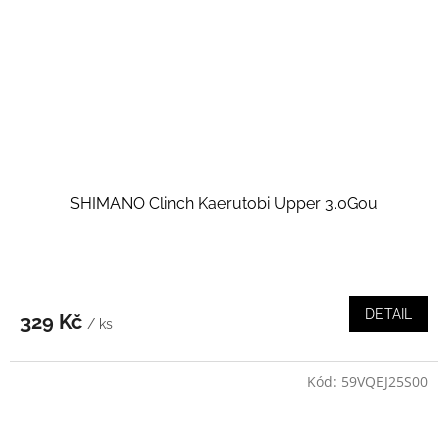
SHIMANO Clinch Kaerutobi Upper 3.0Gou
DETAIL
329 Kč
/ ks
Kód:
59VQEJ25S00