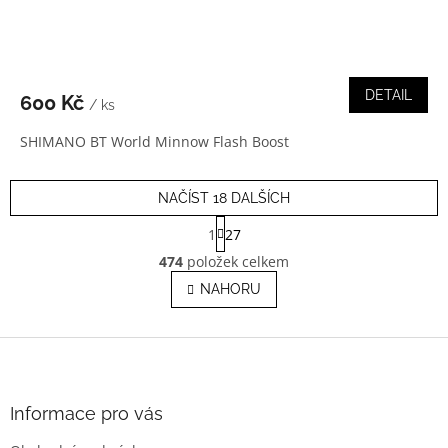
DETAIL
600 Kč
/ ks
SHIMANO BT World Minnow Flash Boost
NAČÍST 18 DALŠÍCH
S
1
27
t
O
r
474
položek celkem
v
á
l
NAHORU
n
á
k
o
d
v
Z
a
á
c
á
n
í
p
í
p
a
Informace pro vás
r
t
v