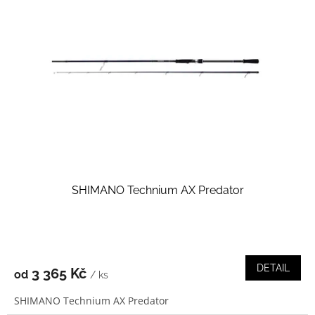
i
r
s
o
p
d
r
u
o
k
d
t
u
ů
k
t
ů
SHIMANO Technium AX Predator
DETAIL
3 365 Kč
od
/ ks
SHIMANO Technium AX Predator