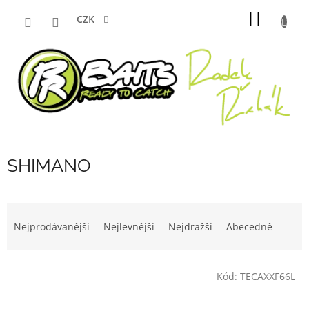
Přejít
NÁKUP
na
CZK
obsah
KOŠÍK
SHIMANO
Ř
a
Nejprodávanější
Nejlevnější
Nejdražší
Abecedně
z
e
V
n
Kód:
TECAXXF66L
ý
í
p
p