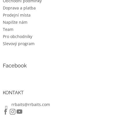
Obchodní podmínky
í
k
Doprava a platba
y
v
Prodejní místa
ý
Napište nám
p
Team
i
s
Pro obchodníky
u
Slevový program
Facebook
KONTAKT
rrbaits@rrbaits.com