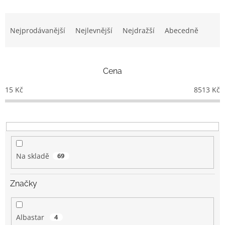
Ř
a
Nejprodávanější
Nejlevnější
Nejdražší
Abecedně
z
e
n
Cena
í
p
15
Kč
8513
Kč
r
o
d
u
k
t
Na skladě
69
ů
Značky
Albastar
4