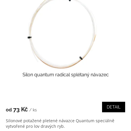
s
p
r
o
d
u
k
t
ů
Silon quantum radical splétaný návazec
DETAIL
73 Kč
od
/ ks
Silonové potažené pletené návazce Quantum speciálně
vytvořené pro lov dravých ryb.