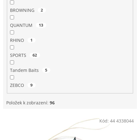
BROWNING
2
QUANTUM
13
RHINO
1
SPORTS
62
Tandem Baits
5
ZEBCO
9
Položek k zobrazení:
96
V
Kód:
44 4338044
ý
p
i