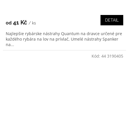
DETAIL
41 Kč
od
/ ks
Najlepšie rybárske nástrahy Quantum na dravce určené pre
každého rybára na lov na prívlač, Umelé nástrahy Spanker
na...
Kód:
44 3190405