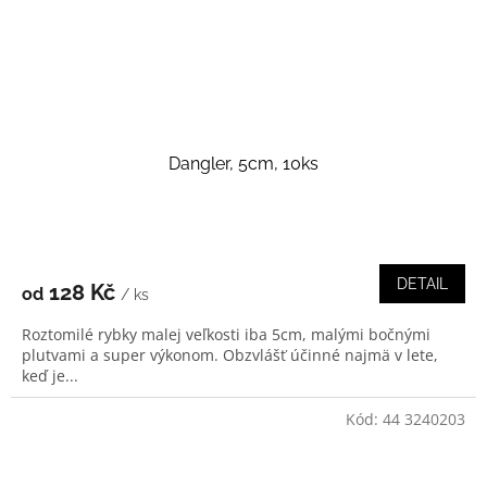
Dangler, 5cm, 10ks
DETAIL
128 Kč
od
/ ks
Roztomilé rybky malej veľkosti iba 5cm, malými bočnými
plutvami a super výkonom. Obzvlášť účinné najmä v lete,
keď je...
Kód:
44 3240203