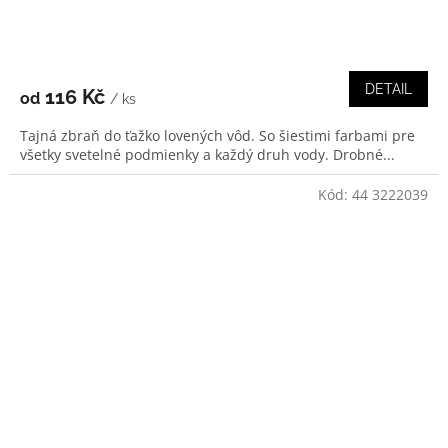
DETAIL
116 Kč
od
/ ks
Tajná zbraň do ťažko lovených vôd. So šiestimi farbami pre
všetky svetelné podmienky a každý druh vody. Drobné...
Kód:
44 3222039