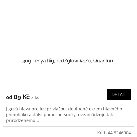
30g Tenya Rig, red/glow #1/0, Quantum
DETAIL
89 Kč
od
/ ks
Jigová hlava pre lov prívlačou, doplnené okrem hlavného
jednoháku a ďaľší pomocou šnúry, nezamädzuje tak
prirodzenemu...
Kód:
44 3246004