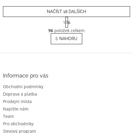
NAČÍST 18 DALŠÍCH
S
1
6
t
O
r
96
položek celkem
v
á
l
NAHORU
n
á
k
o
d
v
Z
a
á
c
á
n
í
p
í
p
a
Informace pro vás
r
t
v
Obchodní podmínky
í
k
Doprava a platba
y
v
Prodejní místa
ý
Napište nám
p
Team
i
s
Pro obchodníky
u
Slevový program