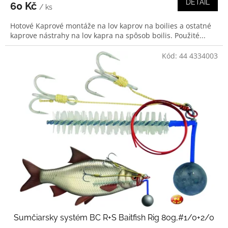
DETAIL
60 Kč
/ ks
Hotové Kaprové montáže na lov kaprov na boilies a ostatné
kaprove nástrahy na lov kapra na spôsob boilis. Použité...
Kód:
44 4334003
Sumčiarsky systém BC R+S Baitfish Rig 80g,#1/0+2/0