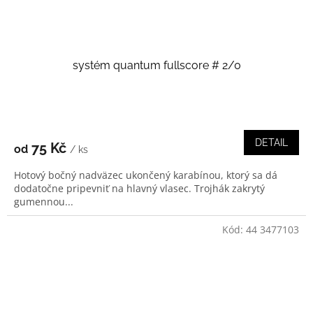
systém quantum fullscore # 2/0
DETAIL
75 Kč
od
/ ks
Hotový bočný nadväzec ukončený karabínou, ktorý sa dá
dodatočne pripevniť na hlavný vlasec. Trojhák zakrytý
gumennou...
Kód:
44 3477103