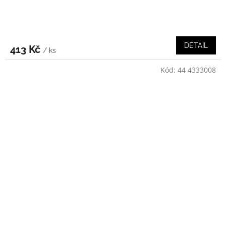
DETAIL
413 Kč
/ ks
Kód:
44 4333008