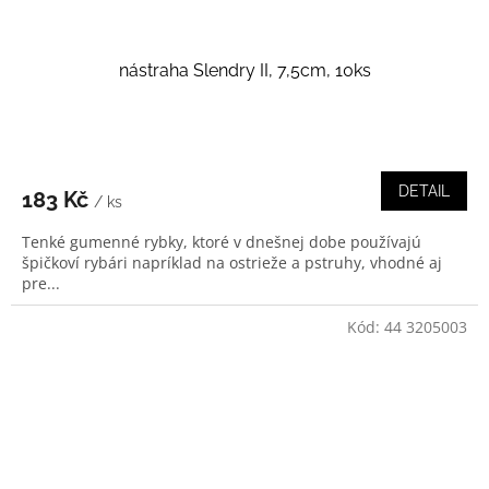
nástraha Slendry II, 7,5cm, 10ks
DETAIL
183 Kč
/ ks
Tenké gumenné rybky, ktoré v dnešnej dobe používajú
špičkoví rybári napríklad na ostrieže a pstruhy, vhodné aj
pre...
Kód:
44 3205003