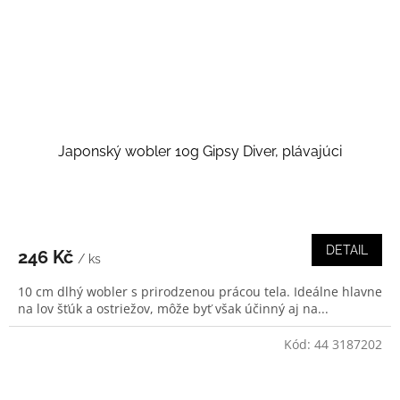
Japonský wobler 10g Gipsy Diver, plávajúci
DETAIL
246 Kč
/ ks
10 cm dlhý wobler s prirodzenou prácou tela. Ideálne hlavne
na lov šťúk a ostriežov, môže byť však účinný aj na...
Kód:
44 3187202