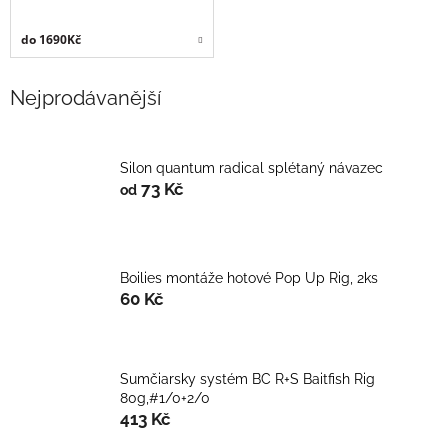
do 1690Kč
Nejprodávanější
Silon quantum radical splétaný návazec
73 Kč
od
Boilies montáže hotové Pop Up Rig, 2ks
60 Kč
Sumčiarsky systém BC R+S Baitfish Rig
80g,#1/0+2/0
413 Kč