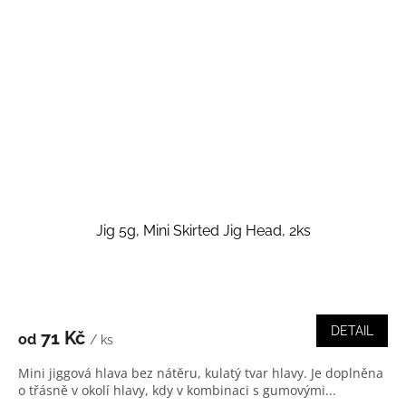
Jig 5g, Mini Skirted Jig Head, 2ks
DETAIL
71 Kč
od
/ ks
Mini jiggová hlava bez nátěru, kulatý tvar hlavy. Je doplněna
o třásně v okolí hlavy, kdy v kombinaci s gumovými...