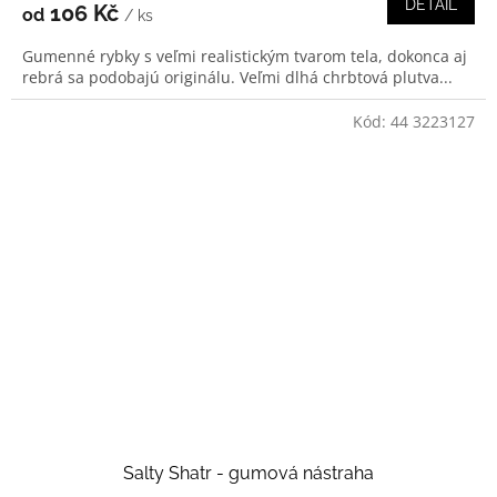
DETAIL
106 Kč
od
/ ks
Gumenné rybky s veľmi realistickým tvarom tela, dokonca aj
rebrá sa podobajú originálu. Veľmi dlhá chrbtová plutva...
Kód:
44 3223127
Salty Shatr - gumová nástraha