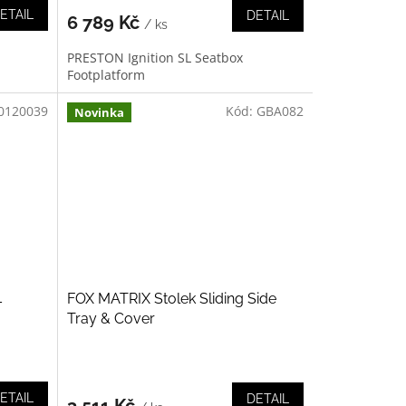
ETAIL
DETAIL
6 789 Kč
/ ks
PRESTON Ignition SL Seatbox
Footplatform
0120039
Kód:
GBA082
Novinka
L
FOX MATRIX Stolek Sliding Side
Tray & Cover
ETAIL
DETAIL
3 511 Kč