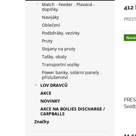
Match - Feeder - Plavaná -
412
doplňky
Navijáky
PREST
Oblečení
Podběráky, vezírky
Novi
Pruty
Stojany na pruty
Tašky, obaly
Transportní vozíky
Power banky, solární panely ,
příslušenství
LOV DRAVCŮ
AKCE
PREST
NOVINKY
Seat
AKCE NA BOILIES DISCHARGE /
CARPBALLS
Značky
11 1