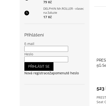
79 Kč
DELPHIN Mr.ROLLER - vlasec
na žaluzie
17 Kč
Přihlášení
E-mail
Heslo
PRES
5G S
PŘIHLÁSIT SE
Nová registrace
Zapomenuté heslo
523
PREST
Seat 