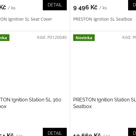
DETAIL
D
 Kč
9 496 Kč
/ ks
/ ks
ON Ignition SL Seat Cover
PRESTON Ignition SL Seatbox
Kód:
P0120040
Kód:
P
nka
Novinka
ON Ignition Station SL 360
PRESTON Ignition Station S
box
Seatbox
DETAIL
D
54 Kč
10 669 Kč