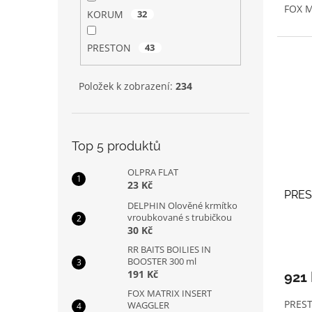
FOX M
KORUM
32
PRESTON
43
Položek k zobrazení:
234
Top 5 produktů
OLPRA FLAT
23 Kč
PRES
DELPHIN Olověné krmítko
vroubkované s trubičkou
30 Kč
RR BAITS BOILIES IN
BOOSTER 300 ml
191 Kč
921
FOX MATRIX INSERT
PREST
WAGGLER