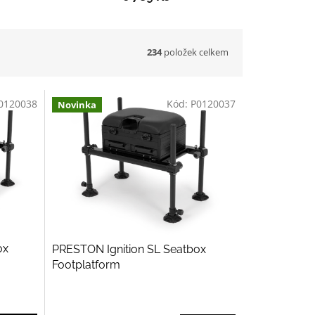
234
položek celkem
0120038
Kód:
P0120037
Novinka
ox
PRESTON Ignition SL Seatbox
Footplatform