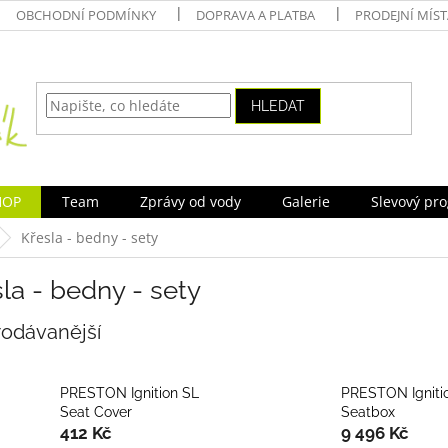
OBCHODNÍ PODMÍNKY
DOPRAVA A PLATBA
PRODEJNÍ MÍS
HLEDAT
HOP
Team
Zprávy od vody
Galerie
Slevový pr
Křesla - bedny - sety
la - bedny - sety
rodávanější
PRESTON Ignition SL
PRESTON Igniti
Seat Cover
Seatbox
412 Kč
9 496 Kč