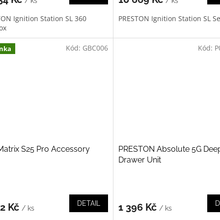
/ ks
/ ks
ON Ignition Station SL 360
PRESTON Ignition Station SL S
ox
Kód:
GBC006
Kód:
P
nka
atrix S25 Pro Accessory
PRESTON Absolute 5G Deep
Drawer Unit
DETAIL
D
02 Kč
1 396 Kč
/ ks
/ ks