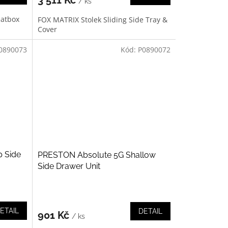
/ ks
eatbox
FOX MATRIX Stolek Sliding Side Tray &
Cover
0890073
Kód:
P0890072
 Side
PRESTON Absolute 5G Shallow
Side Drawer Unit
ETAIL
DETAIL
901 Kč
/ ks