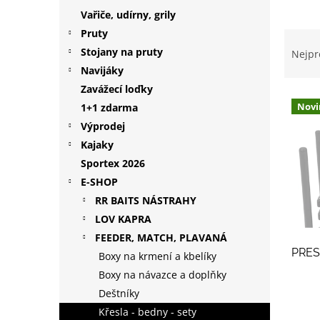
p
Vařiče, udírny, grily
a
Pruty
Ř
n
a
Stojany na pruty
Nejpr
e
z
Navijáky
l
e
Zavážecí loďky
V
n
Novi
1+1 zdarma
ý
í
Výprodej
p
p
i
r
Kajaky
s
o
Sportex 2026
p
d
E-SHOP
r
u
RR BAITS NÁSTRAHY
o
k
LOV KAPRA
d
t
FEEDER, MATCH, PLAVANÁ
u
ů
PREST
k
Boxy na krmení a kbelíky
t
Boxy na návazce a doplňky
ů
Deštníky
Křesla - bedny - sety