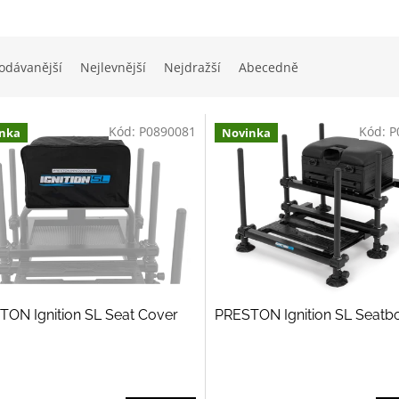
odávanější
Nejlevnější
Nejdražší
Abecedně
Kód:
P0890081
Kód:
P
nka
Novinka
ON Ignition SL Seat Cover
PRESTON Ignition SL Seatb