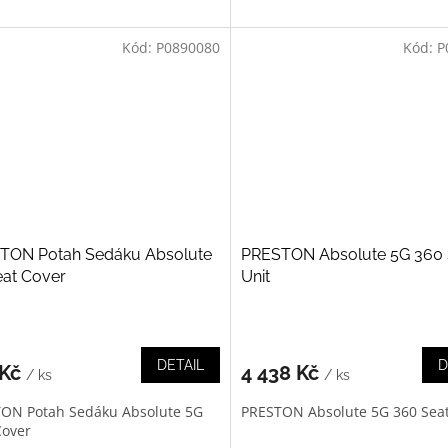
Kód:
P0890080
Kód:
P
TON Potah Sedáku Absolute
PRESTON Absolute 5G 360 
eat Cover
Unit
DETAIL
D
 Kč
4 438 Kč
/ ks
/ ks
ON Potah Sedáku Absolute 5G
PRESTON Absolute 5G 360 Seat
Cover