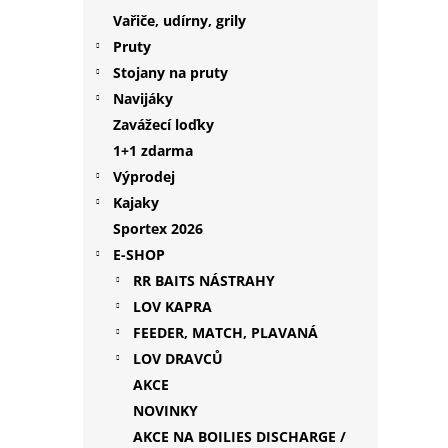
p
Vařiče, udírny, grily
a
Pruty
n
Stojany na pruty
e
Navijáky
l
Zavážecí loďky
1+1 zdarma
Výprodej
Kajaky
Sportex 2026
E-SHOP
RR BAITS NÁSTRAHY
LOV KAPRA
FEEDER, MATCH, PLAVANÁ
LOV DRAVCŮ
AKCE
NOVINKY
AKCE NA BOILIES DISCHARGE /