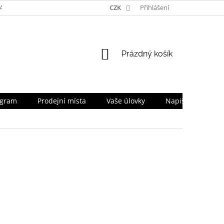
TA
NAPIŠTE NÁM
TEAM
CZK
PRO OBCHODNÍKY
Přihlášení
SLEVOV
NÁKUPNÍ
Prázdný košík
KOŠÍK
ogram
Prodejní místa
Vaše úlovky
Napište nám