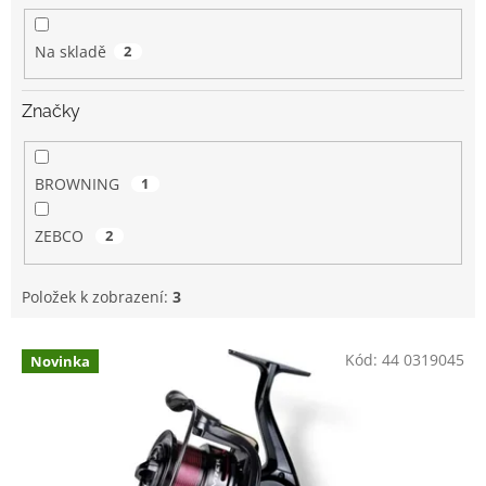
k
t
Na skladě
2
ů
Značky
BROWNING
1
ZEBCO
2
Položek k zobrazení:
3
V
Kód:
44 0319045
Novinka
ý
p
i
s
p