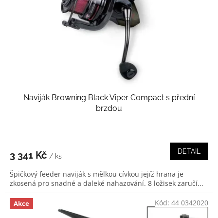
r
o
d
u
k
t
ů
Naviják Browning Black Viper Compact s přední
brzdou
DETAIL
3 341 Kč
/ ks
Špičkový feeder naviják s mělkou cívkou jejíž hrana je
zkosená pro snadné a daleké nahazování. 8 ložisek zaručí...
Kód:
44 0342020
Akce