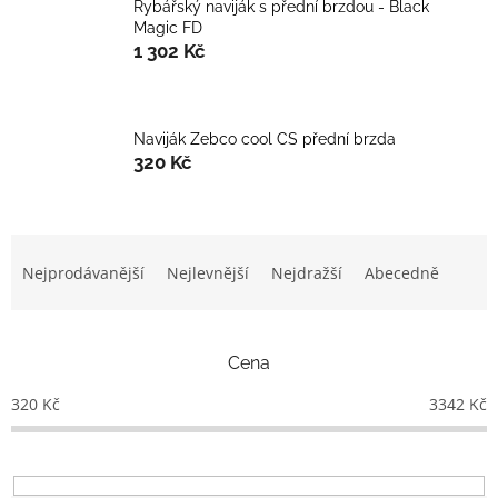
Rybářský naviják s přední brzdou - Black
Magic FD
1 302 Kč
Naviják Zebco cool CS přední brzda
320 Kč
Ř
a
Nejprodávanější
Nejlevnější
Nejdražší
Abecedně
z
e
n
Cena
í
p
320
Kč
3342
Kč
r
o
d
u