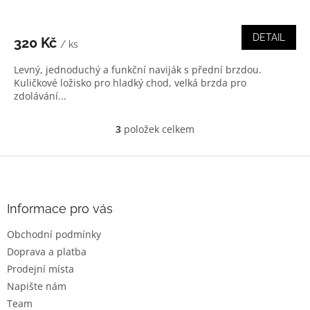
DETAIL
320 Kč
/ ks
Levný, jednoduchý a funkční naviják s přední brzdou.
Kuličkové ložisko pro hladký chod, velká brzda pro
zdolávání...
3
položek celkem
O
v
l
Z
á
á
d
p
a
a
Informace pro vás
c
t
í
Obchodní podmínky
í
p
Doprava a platba
r
v
Prodejní místa
k
Napište nám
y
Team
v