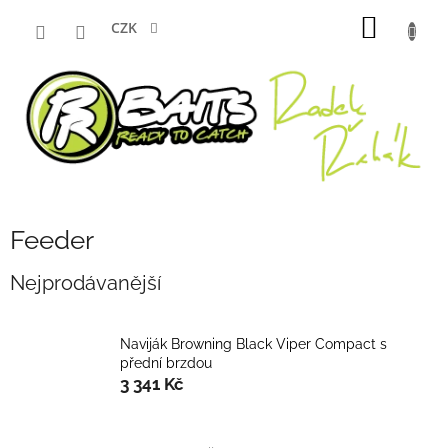
Přejít
NÁKUP
na
CZK
obsah
KOŠÍK
Feeder
Nejprodávanější
Naviják Browning Black Viper Compact s
přední brzdou
3 341 Kč