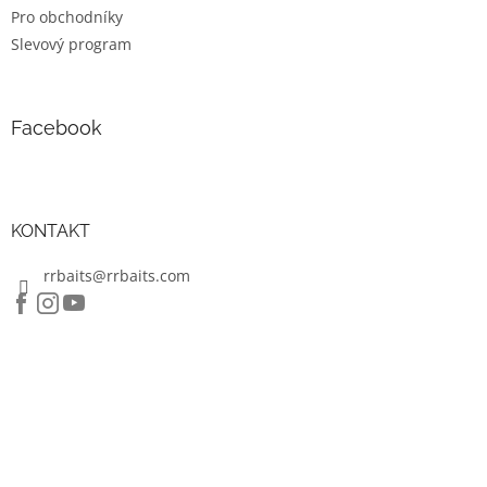
ý
Pro obchodníky
p
Slevový program
i
s
u
Facebook
KONTAKT
rrbaits@rrbaits.com