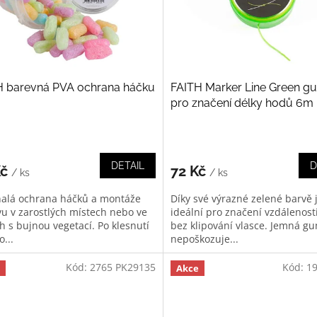
H barevná PVA ochrana háčku
FAITH Marker Line Green g
pro značení délky hodů 6m
DETAIL
D
Kč
72 Kč
/ ks
/ ks
alá ochrana háčků a montáže
Díky své výrazné zelené barvě 
ovu v zarostlých místech nebo ve
ideální pro značení vzdálenost
h s bujnou vegetací. Po klesnutí
bez klipování vlasce. Jemná g
...
nepoškozuje...
Kód:
2765 PK29135
Kód:
1
Akce