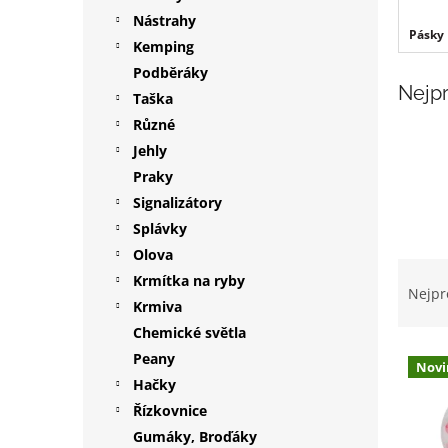
p
Nástrahy
Pásky
a
Kemping
n
Podběráky
e
Nejp
Taška
l
Různé
Jehly
Praky
Signalizátory
Splávky
Olova
Ř
Krmítka na ryby
a
Nejpr
Krmiva
z
e
Chemické světla
V
n
Peany
Novi
ý
í
Hačky
p
p
Řízkovnice
i
r
Gumáky, Broďáky
s
o