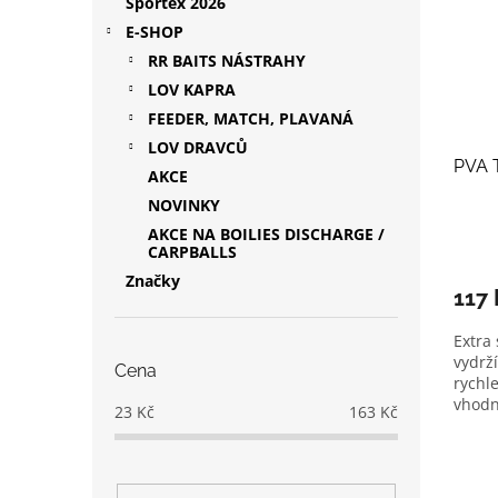
Sportex 2026
E-SHOP
RR BAITS NÁSTRAHY
LOV KAPRA
FEEDER, MATCH, PLAVANÁ
LOV DRAVCŮ
PVA 
AKCE
NOVINKY
AKCE NA BOILIES DISCHARGE /
CARPBALLS
Značky
117
Extra
vydrží
Cena
rychl
vhodn
23
Kč
163
Kč