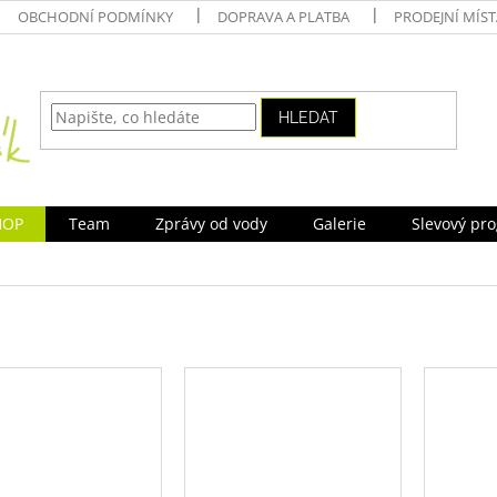
OBCHODNÍ PODMÍNKY
DOPRAVA A PLATBA
PRODEJNÍ MÍS
HLEDAT
HOP
Team
Zprávy od vody
Galerie
Slevový pr