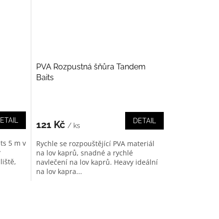
PVA Rozpustná šňůra Tandem
Baits
ETAIL
DETAIL
121 Kč
/ ks
ts 5 m v
Rychle se rozpouštějící PVA materiál
y
na lov kaprů, snadné a rychlé
iště,
navlečení na lov kaprů. Heavy ideální
na lov kapra...