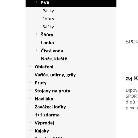
PVA
Pásky
šnúry
Sáčky
Šňůry
SPOR
Lanka
Čistá voda
Nože, kleště
Oblečení
Vařiče, udírny, grily
24 
Pruty
Dipova
Stojany na pruty
SPORT
Navijáky
dipů 
Zavážecí loďky
pevea
1+1 zdarma
Výprodej
Kajaky