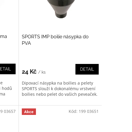
uma
SPORTS IMP boilie násypka do
PVA
ETAIL
DETAIL
24 Kč
/ ks
je
Dipovací násypka na boilies a pelety
i hodů
SPORTS slouží k dokonalému vrstvení
uma
boilies nebo pelet do vašich peveaček.
99 03657
Kód:
199 03651
Akce