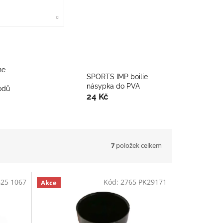
ne
SPORTS IMP boilie
násypka do PVA
odů
24 Kč
7
položek celkem
625 1067
Kód:
2765 PK29171
Akce