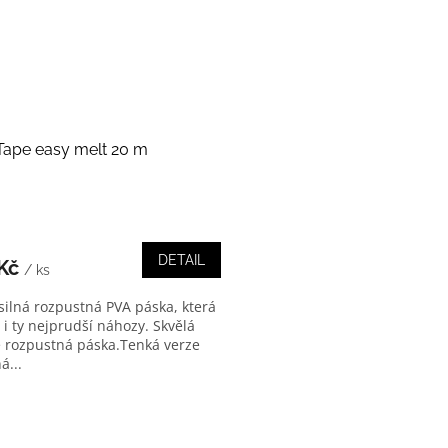
Tape easy melt 20 m
DETAIL
 Kč
/ ks
 silná rozpustná PVA páska, která
 i ty nejprudší náhozy. Skvělá
e rozpustná páska.Tenká verze
á...
O
v