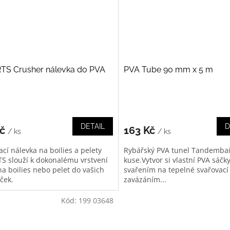
TS Crusher nálevka do PVA
PVA Tube 90 mm x 5 m
DETAIL
D
Kč
163 Kč
/ ks
/ ks
cí nálevka na boilies a pelety
Rybářský PVA tunel Tandembai
S slouží k dokonalému vrstvení
kuse.Vytvor si vlastní PVA sáčk
na boilies nebo pelet do vašich
svařením na tepelné svařovací l
ček.
zavázáním...
Kód:
199 03648