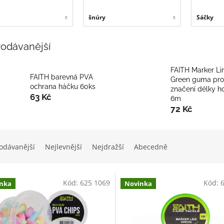
šnúry
Sáčky
rodávanější
FAITH Marker Li
FAITH barevná PVA
Green guma pro
ochrana háčku 60ks
značení délky h
63 Kč
6m
72 Kč
odávanější
Nejlevnější
Nejdražší
Abecedně
Kód:
625 1069
Kód:
nka
Novinka