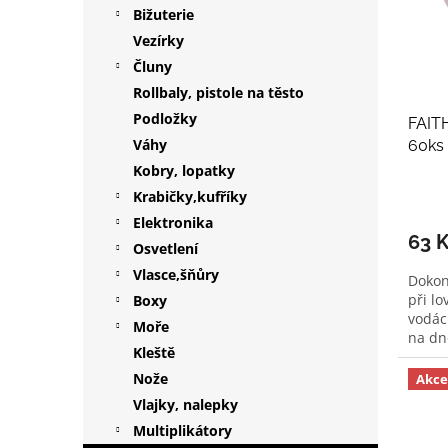
Bižuterie
p
d
r
u
Vezírky
o
k
Čluny
d
t
Rollbaly, pistole na těsto
u
ů
Podložky
FAIT
k
Váhy
60ks
t
ů
Kobry, lopatky
Krabičky,kufříky
Elektronika
63 
Osvetlení
Vlasce,šňůry
Dokon
při l
Boxy
vodác
Moře
na dno
Kleště
Nože
Akce
Vlajky, nalepky
Multiplikátory