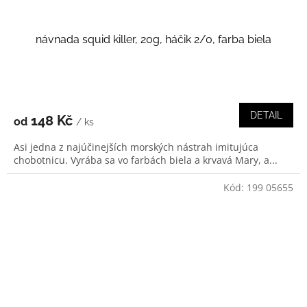
návnada squid killer, 20g, háčik 2/0, farba biela
DETAIL
148 Kč
od
/ ks
Asi jedna z najúčinejších morských nástrah imitujúca
chobotnicu. Vyrába sa vo farbách biela a krvavá Mary, a...
Kód:
199 05655