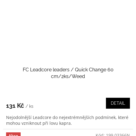
FC Leadcore leaders / Quick Change 60
cm/2ks/Weed
DETAIL
131 Kč
/ ks
Nejodolnější Leadcore do nejextrémnějších podmínek, které
mohou vzniknout při lovu kapra.
Kód:
199 03366N
Akce