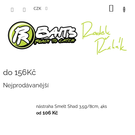
Přejít
NÁKUP
na
CZK
obsah
KOŠÍK
do 156Kč
Nejprodávanější
nástraha Smelt Shad 3,5g/8cm, 4ks
106 Kč
od