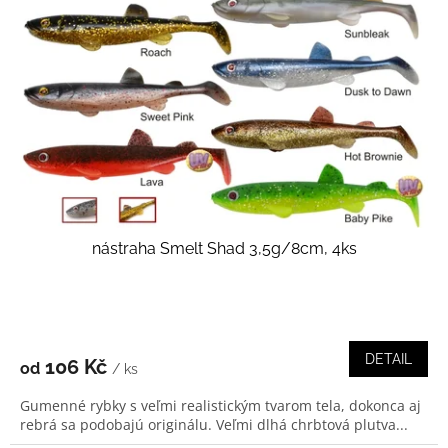
s
p
r
o
d
u
k
t
ů
nástraha Smelt Shad 3,5g/8cm, 4ks
DETAIL
106 Kč
od
/ ks
Gumenné rybky s veľmi realistickým tvarom tela, dokonca aj
rebrá sa podobajú originálu. Veľmi dlhá chrbtová plutva...