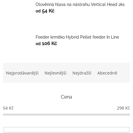
Olověnná hlava na nástrahu Vertical Head 2ks
54 Kč
od
Feeder krmítko Hybrid Pellet feeder In Line
106 Kč
od
Ř
a
Nejprodávanější
Nejlevnější
Nejdražší
Abecedně
z
e
n
Cena
í
p
54
Kč
298
Kč
r
o
d
u