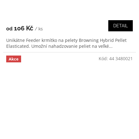
DETAIL
106 Kč
od
/ ks
Unikátne Feeder krmítko na pelety Browning Hybrid Pellet
Elasticated. Umožní nahadzovanie peliet na veľké...
Kód:
44 3480021
Akce