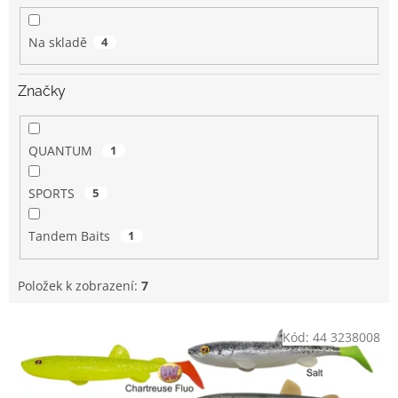
k
t
Na skladě
4
ů
Značky
QUANTUM
1
SPORTS
5
Tandem Baits
1
Položek k zobrazení:
7
V
Kód:
44 3238008
ý
p
i