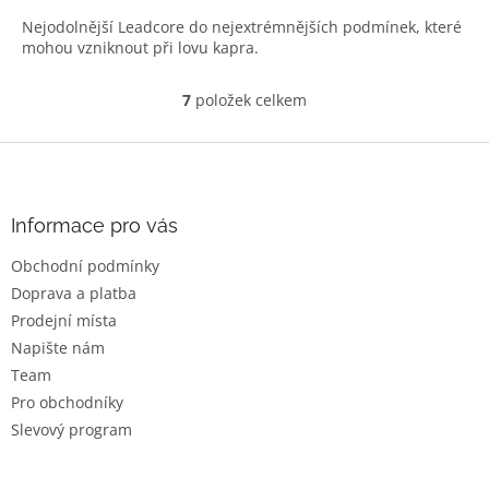
Nejodolnější Leadcore do nejextrémnějších podmínek, které
mohou vzniknout při lovu kapra.
7
položek celkem
O
v
l
Z
á
á
d
p
a
a
Informace pro vás
c
t
í
Obchodní podmínky
í
p
Doprava a platba
r
v
Prodejní místa
k
Napište nám
y
Team
v
ý
Pro obchodníky
p
Slevový program
i
s
u