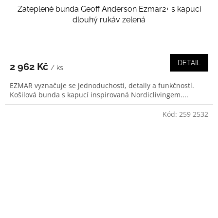
Zateplené bunda Geoff Anderson Ezmar2+ s kapucí
dlouhý rukáv zelená
DETAIL
2 962 Kč
/ ks
EZMAR vyznačuje se jednoduchostí, detaily a funkčností.
Košilová bunda s kapucí inspirovaná Nordiclivingem....
Kód:
259 2532