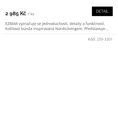
DETAIL
2 985 Kč
/ ks
EZMAR vyznačuje se jednoduchostí, detaily a funkčností.
Košilová bunda inspirovaná Nordiclivingem. Představuje...
Kód:
259 3201