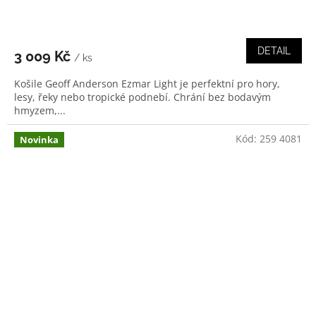
DETAIL
3 009 Kč
/ ks
Košile Geoff Anderson Ezmar Light je perfektní pro hory,
lesy, řeky nebo tropické podnebí. Chrání bez bodavým
hmyzem,...
Kód:
259 4081
Novinka