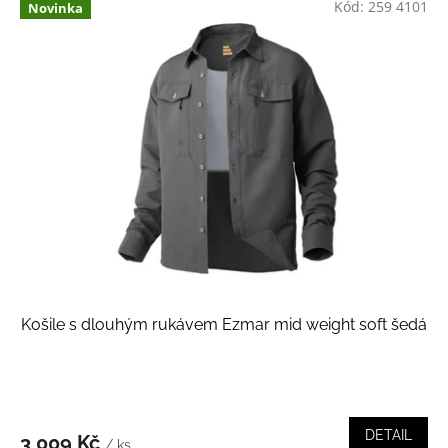
Kód:
259 4101
Novinka
Košile s dlouhým rukávem Ezmar mid weight soft šedá
DETAIL
3 009 Kč
/ ks