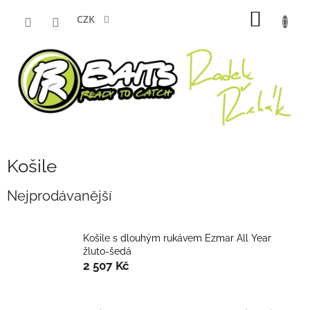
Přejít
NÁKUP
na
CZK
obsah
KOŠÍK
Košile
Nejprodávanější
Košile s dlouhým rukávem Ezmar All Year
žluto-šedá
2 507 Kč