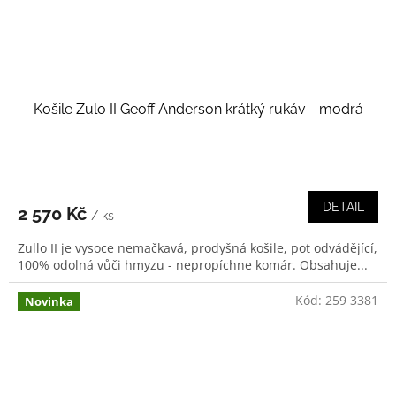
Košile Zulo II Geoff Anderson krátký rukáv - modrá
DETAIL
2 570 Kč
/ ks
Zullo II je vysoce nemačkavá, prodyšná košile, pot odvádějící,
100% odolná vůči hmyzu - nepropíchne komár. Obsahuje...
Kód:
259 3381
Novinka