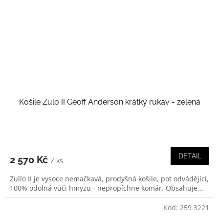
Košile Zulo II Geoff Anderson krátký rukáv - zelená
DETAIL
2 570 Kč
/ ks
Zullo II je vysoce nemačkavá, prodyšná košile, pot odvádějící,
100% odolná vůči hmyzu - nepropíchne komár. Obsahuje...
Kód:
259 3221