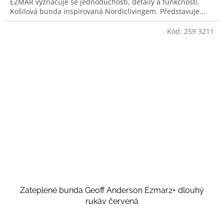
EZMAR vyznačuje se jednoduchostí, detaily a funkčností.
Košilová bunda inspirovaná Nordiclivingem. Představuje...
Kód:
259 3211
Zateplené bunda Geoff Anderson Ezmar2+ dlouhý
rukáv červená