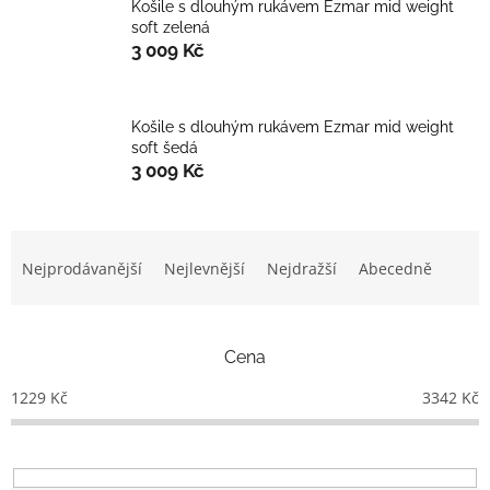
Košile s dlouhým rukávem Ezmar mid weight
soft zelená
3 009 Kč
Košile s dlouhým rukávem Ezmar mid weight
soft šedá
3 009 Kč
Ř
a
Nejprodávanější
Nejlevnější
Nejdražší
Abecedně
z
e
n
Cena
í
p
1229
Kč
3342
Kč
r
o
d
u