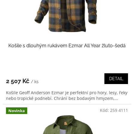
d
u
k
t
ů
Košile s dlouhým rukávem Ezmar All Year žluto-šedá
DETAIL
2 507 Kč
/ ks
Košile Geoff Anderson Ezmar je perfektní pro hory, lesy, řeky
nebo tropické podnebí. Chrání bez bodavým hmyzem,...
Kód:
259 4111
Novinka