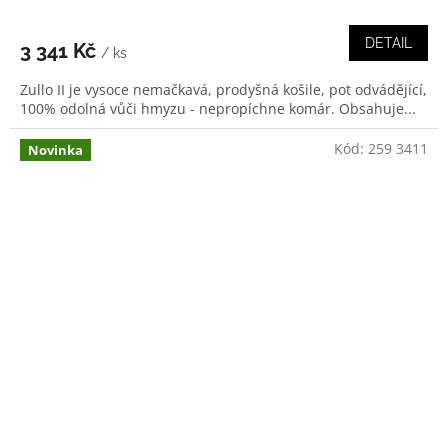
DETAIL
3 341 Kč
/ ks
Zullo II je vysoce nemačkavá, prodyšná košile, pot odvádějící,
100% odolná vůči hmyzu - nepropíchne komár. Obsahuje...
Kód:
259 3411
Novinka