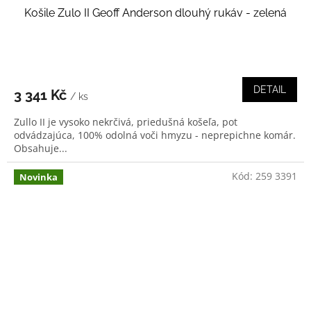
Košile Zulo II Geoff Anderson dlouhý rukáv - zelená
DETAIL
3 341 Kč
/ ks
Zullo II je vysoko nekrčivá, priedušná košeľa, pot
odvádzajúca, 100% odolná voči hmyzu - neprepichne komár.
Obsahuje...
Kód:
259 3391
Novinka