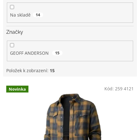
k
t
Na skladě
14
ů
Značky
GEOFF ANDERSON
15
Položek k zobrazení:
15
V
Kód:
259 4121
Novinka
ý
p
i
s
p
r
o