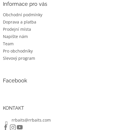
a
a
Informace pro vás
c
t
í
Obchodní podmínky
í
p
Doprava a platba
r
v
Prodejní místa
k
Napište nám
y
Team
v
ý
Pro obchodníky
p
Slevový program
i
s
u
Facebook
KONTAKT
rrbaits@rrbaits.com