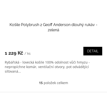
Košile Polybrush 2 Geoff Anderson dlouhý rukáv -
zelená
DETAIL
1 229 Kč
/ ks
Rybářská - lovecká košile 100% odolnost vůči hmyzu -
nepropíchne komár, ventilační otvory, pot odvádějící
síťovaná...
15
položek celkem
O
v
l
Z
á
á
d
p