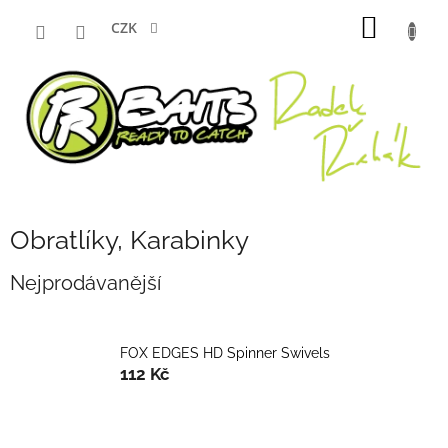
Přejít
NÁKUP
na
CZK
obsah
KOŠÍK
Obratlíky, Karabinky
Nejprodávanější
FOX EDGES HD Spinner Swivels
112 Kč