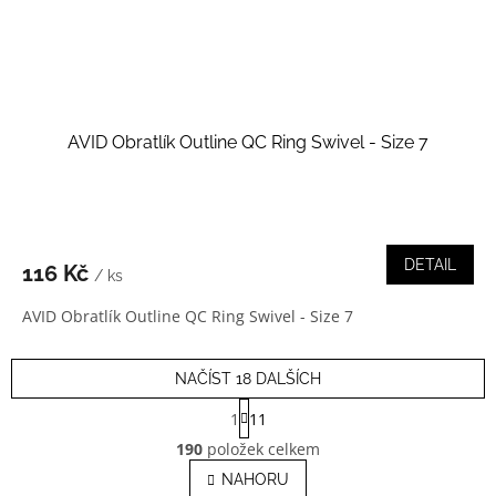
AVID Obratlík Outline QC Ring Swivel - Size 7
DETAIL
116 Kč
/ ks
AVID Obratlík Outline QC Ring Swivel - Size 7
NAČÍST 18 DALŠÍCH
S
1
11
t
O
r
190
položek celkem
v
á
l
NAHORU
n