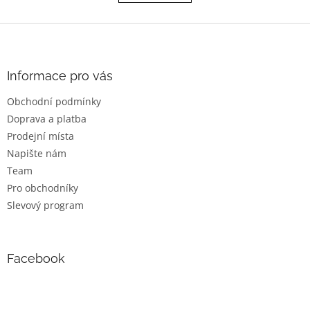
á
k
o
d
v
Z
a
á
c
á
n
í
p
í
p
a
Informace pro vás
r
t
v
Obchodní podmínky
í
k
Doprava a platba
y
v
Prodejní místa
ý
Napište nám
p
Team
i
s
Pro obchodníky
u
Slevový program
Facebook