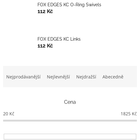
FOX EDGES KC O-Ring Swivels
112 Kč
FOX EDGES KC Links
112 Kč
Ř
a
Nejprodávanější
Nejlevnější
Nejdražší
Abecedně
z
e
n
Cena
í
p
20
Kč
1825
Kč
r
o
d
u