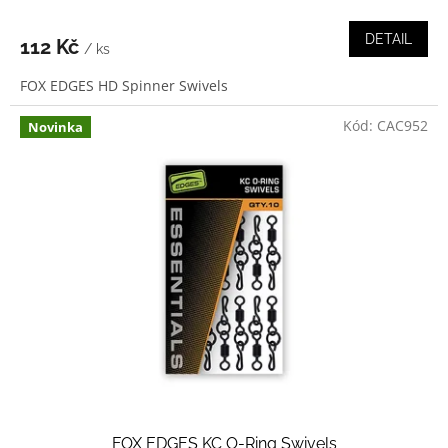
DETAIL
112 Kč
/ ks
FOX EDGES HD Spinner Swivels
Kód:
CAC952
Novinka
FOX EDGES KC O-Ring Swivels