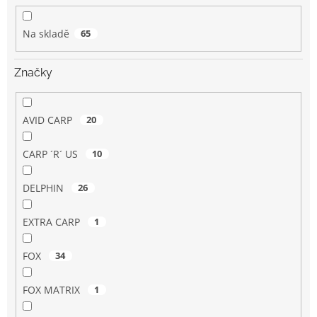
k
t
Na skladě
65
ů
Značky
AVID CARP
20
CARP ´R´ US
10
DELPHIN
26
EXTRA CARP
1
FOX
34
FOX MATRIX
1