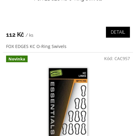
DETAIL
112 Kč
/ ks
FOX EDGES KC O-Ring Swivels
Kód:
CAC957
Novinka