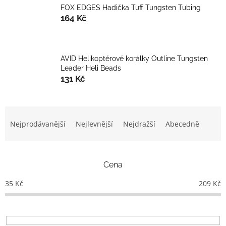
FOX EDGES Hadička Tuff Tungsten Tubing
164 Kč
AVID Helikoptérové korálky Outline Tungsten
Leader Heli Beads
131 Kč
Ř
a
Nejprodávanější
Nejlevnější
Nejdražší
Abecedně
z
e
n
Cena
í
p
35
Kč
209
Kč
r
o
d
u