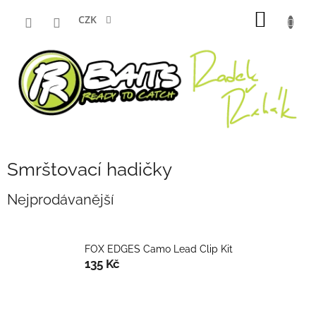
Přejít
NÁKUP
na
CZK
obsah
KOŠÍK
Smrštovací hadičky
Nejprodávanější
FOX EDGES Camo Lead Clip Kit
135 Kč