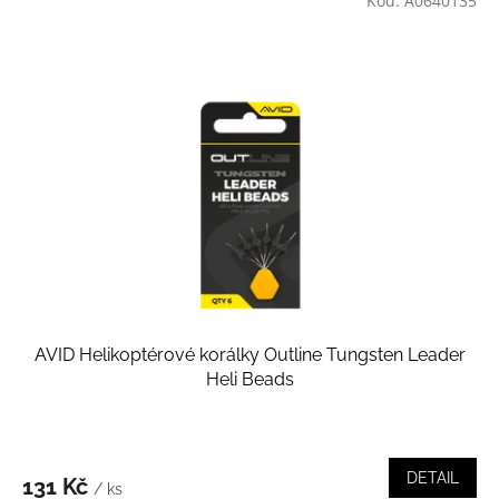
Kód:
A0640135
AVID Helikoptérové korálky Outline Tungsten Leader
Heli Beads
DETAIL
131 Kč
/ ks