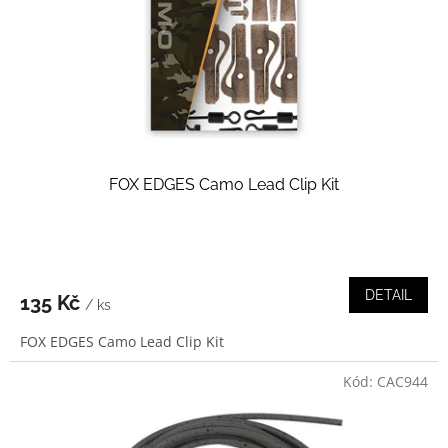
o
d
u
k
t
ů
FOX EDGES Camo Lead Clip Kit
DETAIL
135 Kč
/ ks
FOX EDGES Camo Lead Clip Kit
Kód:
CAC944