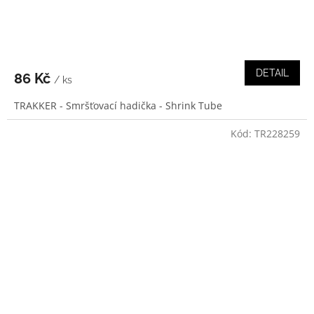
DETAIL
86 Kč
/ ks
TRAKKER - Smršťovací hadička - Shrink Tube
Kód:
TR228259