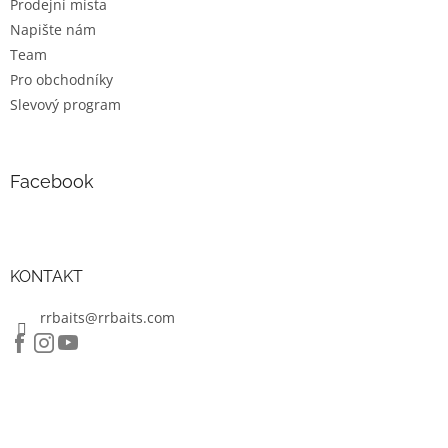
v
Prodejní místa
ý
Napište nám
p
Team
i
s
Pro obchodníky
u
Slevový program
Facebook
KONTAKT
rrbaits@rrbaits.com