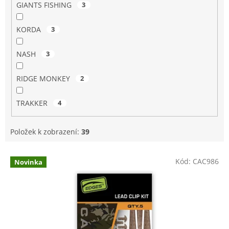
GIANTS FISHING
3
KORDA
3
NASH
3
RIDGE MONKEY
2
TRAKKER
4
Položek k zobrazení:
39
V
Kód:
CAC986
Novinka
ý
p
i
s
p
r