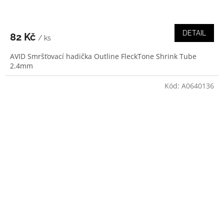
DETAIL
82 Kč
/ ks
AVID Smršťovací hadička Outline FleckTone Shrink Tube
2.4mm
Kód:
A0640136