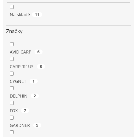
k
t
Na skladě
11
ů
Značky
AVID CARP
6
CARP ´R´ US
3
CYGNET
1
DELPHIN
2
FOX
7
GARDNER
5