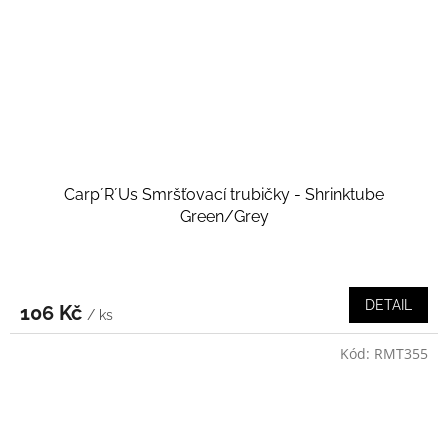
Carp´R´Us Smršťovací trubičky - Shrinktube
Green/Grey
DETAIL
106 Kč
/ ks
Kód:
RMT355