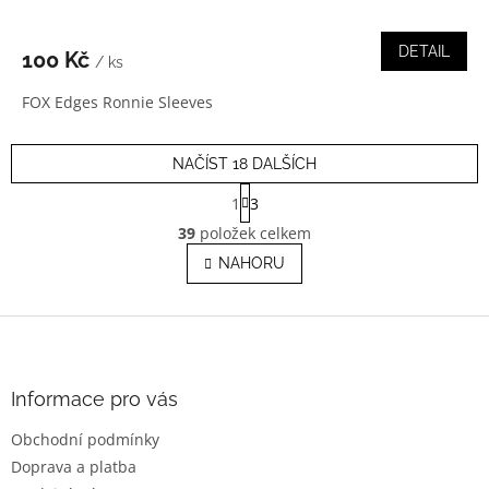
DETAIL
100 Kč
/ ks
FOX Edges Ronnie Sleeves
NAČÍST 18 DALŠÍCH
S
1
3
t
O
r
39
položek celkem
v
á
l
NAHORU
n
á
k
o
d
v
Z
a
á
c
á
n
í
p
í
p
a
Informace pro vás
r
t
v
Obchodní podmínky
í
k
Doprava a platba
y