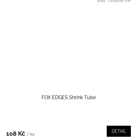
Kód:
195529/10F
FOX EDGES Shrink Tube
DETAIL
108 Kč
/ ks