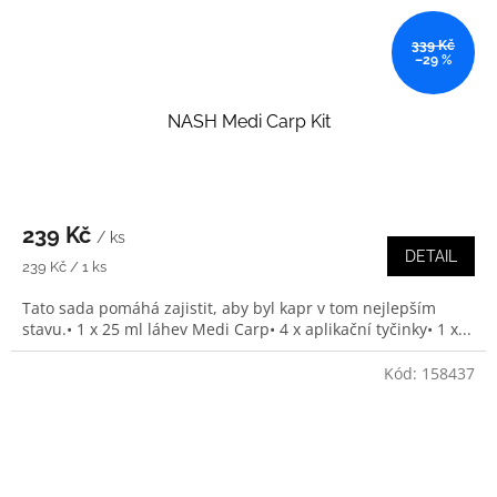
339 Kč
–29 %
NASH Medi Carp Kit
239 Kč
/ ks
DETAIL
Měrná
239 Kč / 1 ks
cena:
Tato sada pomáhá zajistit, aby byl kapr v tom nejlepším
stavu.• 1 x 25 ml láhev Medi Carp• 4 x aplikační tyčinky• 1 x...
Kód:
158437