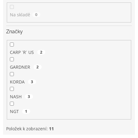
k
t
Na skladě
0
ů
Značky
CARP ´R´ US
2
GARDNER
2
KORDA
3
NASH
3
NGT
1
Položek k zobrazení:
11