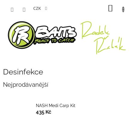
Přejít
NÁKUP
na
CZK
obsah
KOŠÍK
Desinfekce
Nejprodávanější
NASH Medi Carp Kit
435 Kč