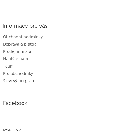
v
l
Z
á
á
d
p
a
a
Informace pro vás
c
t
í
Obchodní podmínky
í
p
Doprava a platba
r
v
Prodejní místa
k
Napište nám
y
Team
v
ý
Pro obchodníky
p
Slevový program
i
s
u
Facebook
KONTAKT