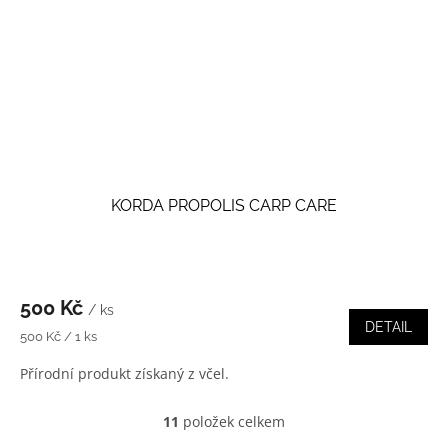
KORDA PROPOLIS CARP CARE
500 Kč
/ ks
DETAIL
Měrná
500 Kč / 1 ks
cena:
Přírodní produkt získaný z včel.
11
položek celkem
O