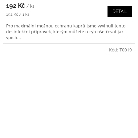
192 Kč
/ ks
DETAIL
Měrná
192 Kč / 1 ks
cena:
Pro maximální možnou ochranu kaprů jsme vyvinuli tento
desinfekční přípravek, kterým můžete u ryb ošetřovat jak
vpich...
Kód:
T0019