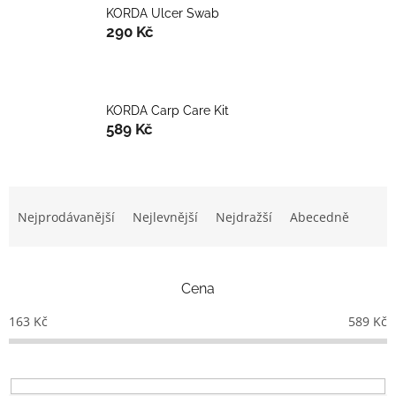
KORDA Ulcer Swab
290 Kč
KORDA Carp Care Kit
589 Kč
Ř
a
Nejprodávanější
Nejlevnější
Nejdražší
Abecedně
z
e
n
Cena
í
p
163
Kč
589
Kč
r
o
d
u