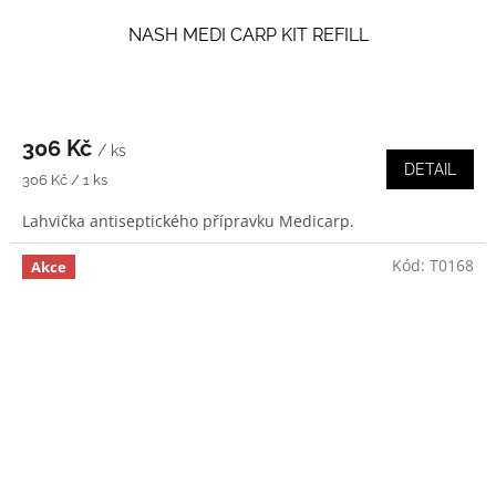
NASH MEDI CARP KIT REFILL
306 Kč
/ ks
DETAIL
Měrná
306 Kč / 1 ks
cena:
Lahvička antiseptického přípravku Medicarp.
Kód:
T0168
Akce