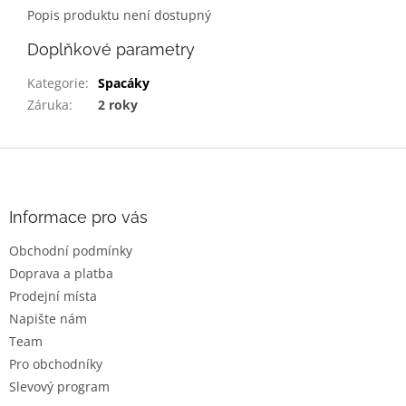
Popis produktu není dostupný
Doplňkové parametry
Kategorie
:
Spacáky
Záruka
:
2 roky
Z
á
p
a
Informace pro vás
t
Obchodní podmínky
í
Doprava a platba
Prodejní místa
Napište nám
Team
Pro obchodníky
Slevový program