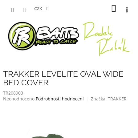
Přejít
NÁKUP
na
CZK
obsah
KOŠÍK
TRAKKER LEVELITE OVAL WIDE
BED COVER
TR208903
Průměrné
Neohodnoceno
Podrobnosti hodnocení
Značka:
TRAKKER
hodnocení
produktu
je
0,0
z
5