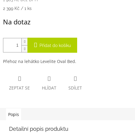
Měrná
2 399 Kč / 1 ks
cena:
Na dotaz
Přidat do košíku
Přehoz na lehátko Levelite Oval Bed.
ZEPTAT SE
HLÍDAT
SDÍLET
Popis
Detailní popis produktu