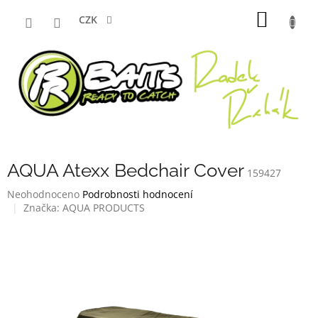
Přejít
NÁKUP
na
CZK
obsah
KOŠÍK
AQUA Atexx Bedchair Cover
159427
Průměrné
Neohodnoceno
Podrobnosti hodnocení
hodnocení
Značka:
AQUA PRODUCTS
produktu
je
0,0
z
5
hvězdiček.