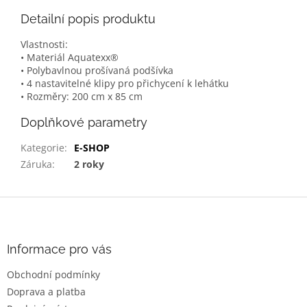
Detailní popis produktu
Vlastnosti:
• Materiál Aquatexx®
• Polybavlnou prošívaná podšívka
• 4 nastavitelné klipy pro přichycení k lehátku
• Rozměry: 200 cm x 85 cm
Doplňkové parametry
Kategorie
:
E-SHOP
Záruka
:
2 roky
Z
á
p
a
Informace pro vás
t
Obchodní podmínky
í
Doprava a platba