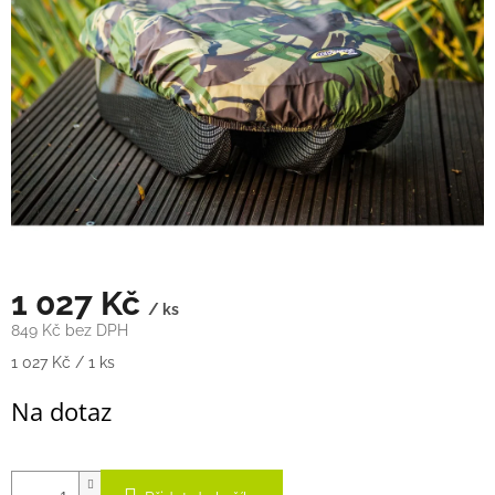
hvězdiček.
1 027 Kč
/ ks
849 Kč bez DPH
Měrná
1 027 Kč / 1 ks
cena:
Na dotaz