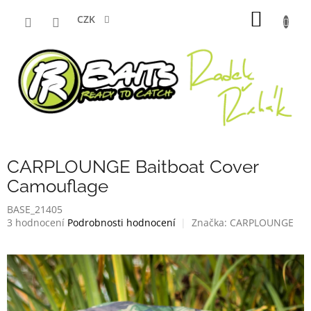
Přejít
NÁKUP
na
CZK
obsah
KOŠÍK
CARPLOUNGE Baitboat Cover
Camouflage
BASE_21405
Průměrné
3 hodnocení
Podrobnosti hodnocení
Značka:
CARPLOUNGE
hodnocení
produktu
je
3,7
z
5