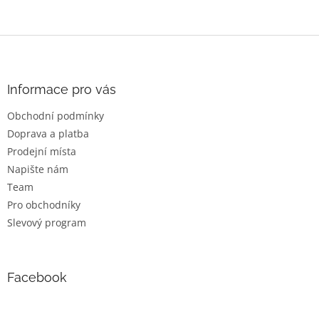
Z
á
p
a
Informace pro vás
t
Obchodní podmínky
í
Doprava a platba
Prodejní místa
Napište nám
Team
Pro obchodníky
Slevový program
Facebook