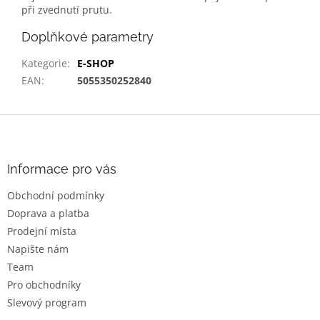
při zvednutí prutu.
Doplňkové parametry
Kategorie
:
E-SHOP
EAN
:
5055350252840
Z
á
p
a
Informace pro vás
t
Obchodní podmínky
í
Doprava a platba
Prodejní místa
Napište nám
Team
Pro obchodníky
Slevový program