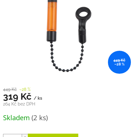
hvězdiček.
449 Kč
–28 %
449 Kč
–28 %
319 Kč
/ ks
264 Kč bez DPH
Měrná
Skladem
(2 ks)
cena: