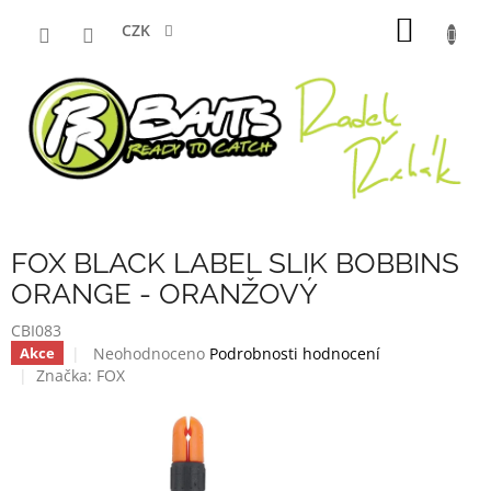
Přejít
NÁKUP
na
CZK
obsah
KOŠÍK
FOX BLACK LABEL SLIK BOBBINS
ORANGE - ORANŽOVÝ
CBI083
Průměrné
Neohodnoceno
Podrobnosti hodnocení
Akce
hodnocení
Značka:
FOX
produktu
je
0,0
z
5