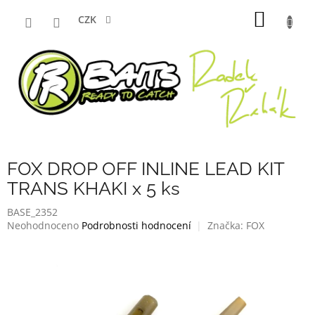
Přejít
NÁKUP
na
CZK
obsah
KOŠÍK
FOX DROP OFF INLINE LEAD KIT
TRANS KHAKI x 5 ks
BASE_2352
Průměrné
Neohodnoceno
Podrobnosti hodnocení
Značka:
FOX
hodnocení
produktu
je
0,0
z
5