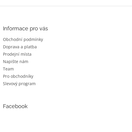
Z
á
p
a
Informace pro vás
t
Obchodní podmínky
í
Doprava a platba
Prodejní místa
Napište nám
Team
Pro obchodníky
Slevový program
Facebook