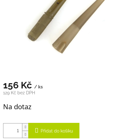
hvězdiček.
156 Kč
/ ks
129 Kč bez DPH
Měrná
Na dotaz
cena:
Přidat do košíku