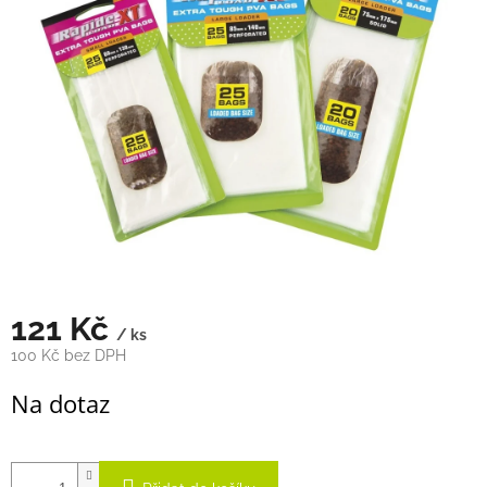
5
hvězdiček.
121 Kč
/ ks
100 Kč bez DPH
Měrná
Na dotaz
cena: