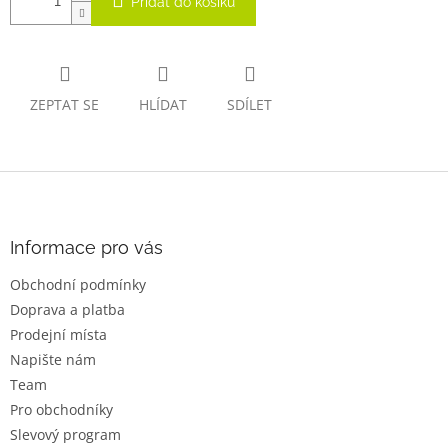
Přidat do košíku
ZEPTAT SE
HLÍDAT
SDÍLET
Z
á
p
a
Informace pro vás
t
Obchodní podmínky
í
Doprava a platba
Prodejní místa
Napište nám
Team
Pro obchodníky
Slevový program