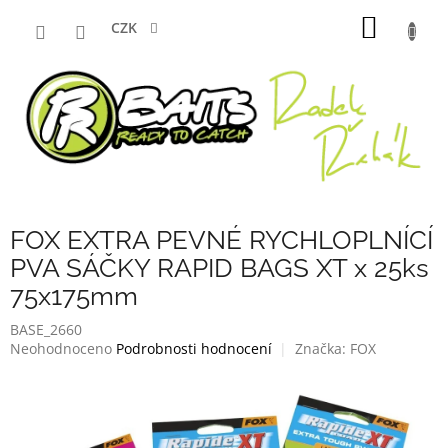
Přejít
NÁKUP
na
CZK
obsah
KOŠÍK
FOX EXTRA PEVNÉ RYCHLOPLNÍCÍ
PVA SÁČKY RAPID BAGS XT x 25ks
75x175mm
BASE_2660
Průměrné
Neohodnoceno
Podrobnosti hodnocení
Značka:
FOX
hodnocení
produktu
je
0,0
z