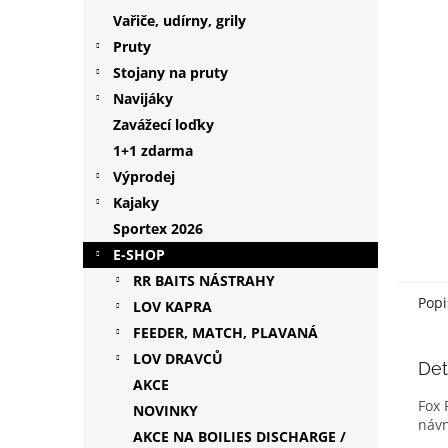
hvězdič
p
Vařiče, udírny, grily
a
Pruty
n
Stojany na pruty
e
Navijáky
l
Zavážecí loďky
1+1 zdarma
Výprodej
Kajaky
Sportex 2026
E-SHOP
RR BAITS NÁSTRAHY
Popi
LOV KAPRA
FEEDER, MATCH, PLAVANÁ
LOV DRAVCŮ
Det
AKCE
Fox 
NOVINKY
návn
AKCE NA BOILIES DISCHARGE /