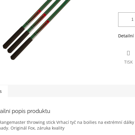
ek.
Detailní
TISK
s
ailní popis produktu
Rangemaster throwing stick Vrhací tyč na boilies na extrémní dálk
ady. Originál Fox, záruka kvality