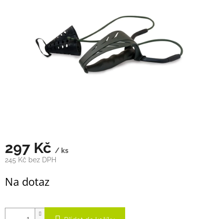
5
hvězdiček.
297 Kč
/ ks
245 Kč bez DPH
Měrná
Na dotaz
cena: