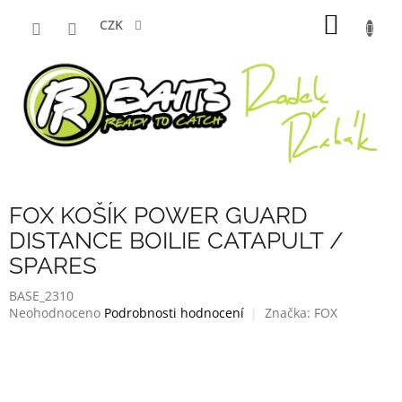
Přejít
NÁKUP
na
CZK
obsah
KOŠÍK
FOX KOŠÍK POWER GUARD
DISTANCE BOILIE CATAPULT /
SPARES
BASE_2310
Průměrné
Neohodnoceno
Podrobnosti hodnocení
Značka:
FOX
hodnocení
produktu
je
0,0
z