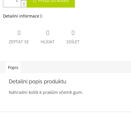
Přidat do košíku
Detailní informace
ZEPTAT SE
HLÍDAT
SDÍLET
Popis
Detailní popis produktu
Náhradní košík k prakům včetně gum.
Z
á
p