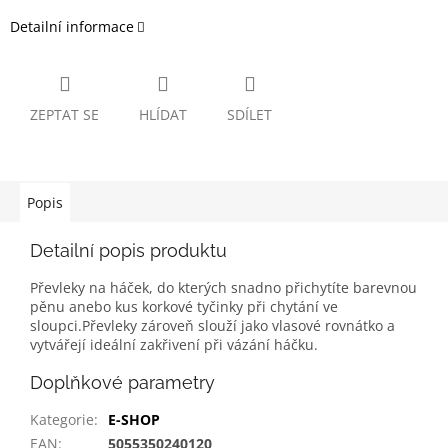
Detailní informace
ZEPTAT SE
HLÍDAT
SDÍLET
Popis
Detailní popis produktu
Převleky na háček, do kterých snadno přichytíte barevnou
pěnu anebo kus korkové tyčinky při chytání ve
sloupci.Převleky zároveň slouží jako vlasové rovnátko a
vytvářejí ideální zakřivení při vázání háčku.
Doplňkové parametry
Kategorie
:
E-SHOP
EAN
:
5055350240120