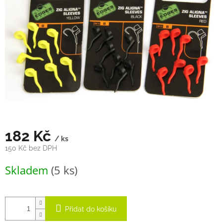
hvězdiček.
182 Kč
/ ks
150 Kč bez DPH
Měrná
Skladem
(5 ks)
cena:
Přidat do košíku