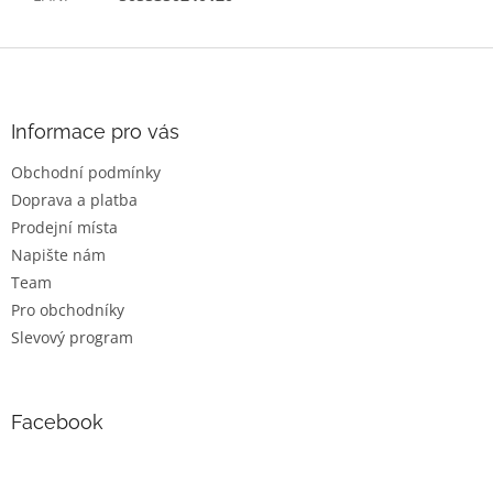
Z
á
p
a
Informace pro vás
t
Obchodní podmínky
í
Doprava a platba
Prodejní místa
Napište nám
Team
Pro obchodníky
Slevový program
Facebook