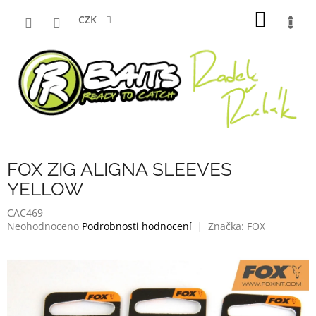
Přejít
NÁKUP
na
CZK
obsah
KOŠÍK
FOX ZIG ALIGNA SLEEVES
YELLOW
CAC469
Průměrné
Neohodnoceno
Podrobnosti hodnocení
Značka:
FOX
hodnocení
produktu
je
0,0
z
5