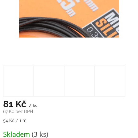
81 Kč
/ ks
67 Kč bez DPH
Měrná
54 Kč / 1 m
cena:
Skladem
(3 ks)