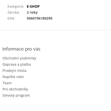
Kategorie
:
E-SHOP
Záruka
:
2 roky
EAN
:
5060196180295
Z
á
p
a
Informace pro vás
t
Obchodní podmínky
í
Doprava a platba
Prodejní místa
Napište nám
Team
Pro obchodníky
Slevový program