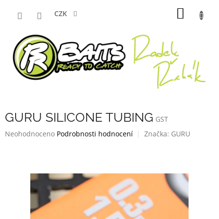
Přejít
NÁKUP
na
CZK
obsah
KOŠÍK
GURU SILICONE TUBING
GST
Průměrné
Neohodnoceno
Podrobnosti hodnocení
Značka:
GURU
hodnocení
produktu
je
0,0
z
5
hvězdiček.