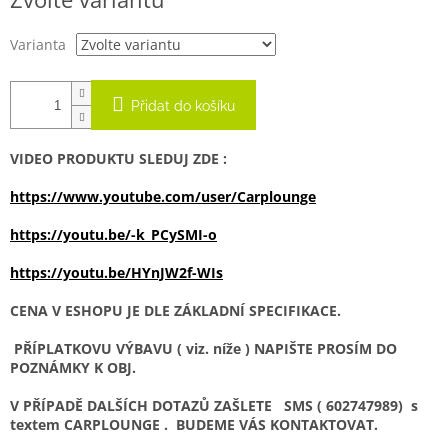
cena:
Varianta
Přidat do košíku
VIDEO PRODUKTU SLEDUJ ZDE :
https://www.youtube.com/user/Carplounge
https://youtu.be/-k_PCySMI-o
https://youtu.be/HYnJW2f-WIs
CENA V ESHOPU JE DLE ZÁKLADNÍ SPECIFIKACE.
PŘÍPLATKOVU VÝBAVU ( viz. níže ) NAPIŠTE PROSÍM DO
POZNÁMKY K OBJ.
V PŘÍPADĚ DALŠÍCH DOTAZŮ ZAŠLETE SMS ( 602747989) s
textem CARPLOUNGE . BUDEME VÁS KONTAKTOVAT.