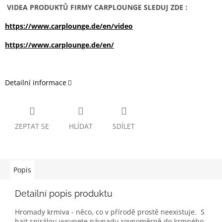
VIDEA PRODUKTŮ FIRMY CARPLOUNGE SLEDUJ ZDE :
https://www.carplounge.de/en/video
https://www.carplounge.de/en/
Detailní informace
ZEPTAT SE
HLÍDAT
SDÍLET
Popis
Detailní popis produktu
Hromady krmiva - něco, co v přírodě prostě neexistuje. S
bait spirálou vysypete návnadu rovnoměrně do krmného