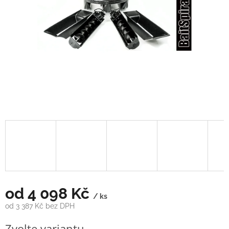
od
4 098 Kč
/ ks
od
3 387 Kč
bez DPH
Měrná
Zvolte variantu