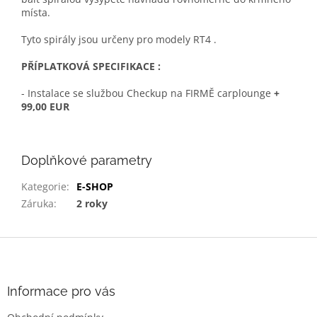
místa.
Tyto spirály jsou určeny pro modely RT4 .
PŘÍPLATKOVÁ SPECIFIKACE :
- Instalace se službou Checkup na FIRMĚ carplounge
+
99,00 EUR
Doplňkové parametry
Kategorie
:
E-SHOP
Záruka
:
2 roky
Z
á
p
a
Informace pro vás
t