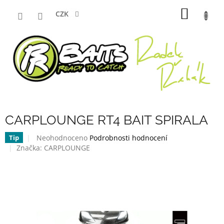
Přejít
NÁKUP
na
CZK
obsah
KOŠÍK
CARPLOUNGE RT4 BAIT SPIRALA
Průměrné
Neohodnoceno
Podrobnosti hodnocení
Tip
hodnocení
Značka:
CARPLOUNGE
produktu
je
0,0
z
5
hvězdiček.