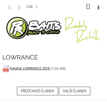
Přejít
NÁKUP
na
CZK
obsah
KOŠÍK
LOWRANCE
Katalog LOWRANCE 2018
(7,66 MB)
PŘEDCHOZÍ ČLÁNEK
DALŠÍ ČLÁNEK
Z