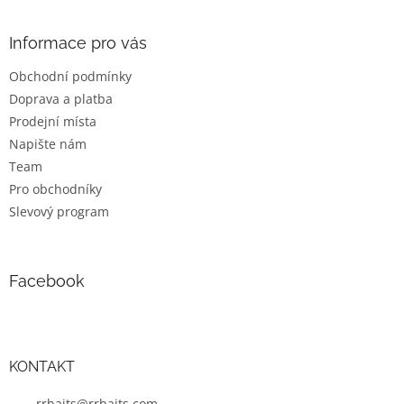
á
p
a
Informace pro vás
t
Obchodní podmínky
í
Doprava a platba
Prodejní místa
Napište nám
Team
Pro obchodníky
Slevový program
Facebook
KONTAKT
rrbaits@rrbaits.com