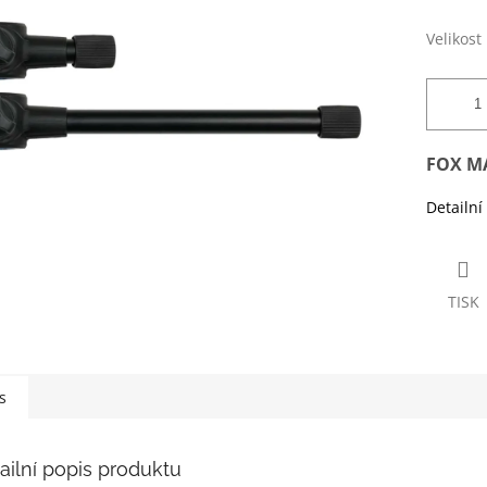
hvězdiček.
Velikost
FOX M
Detailní
TISK
s
ailní popis produktu