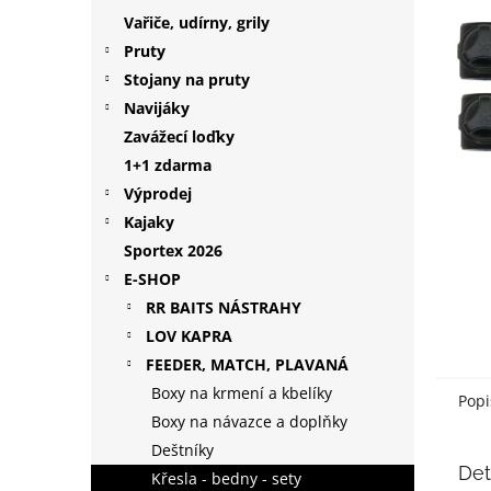
p
Vařiče, udírny, grily
a
Pruty
n
Stojany na pruty
e
Navijáky
l
Zavážecí loďky
1+1 zdarma
Výprodej
Kajaky
Sportex 2026
E-SHOP
RR BAITS NÁSTRAHY
LOV KAPRA
FEEDER, MATCH, PLAVANÁ
Boxy na krmení a kbelíky
Popi
Boxy na návazce a doplňky
Deštníky
Det
Křesla - bedny - sety