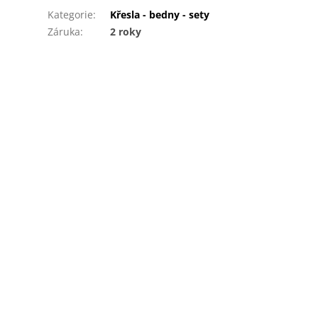
Kategorie
:
Křesla - bedny - sety
Záruka
:
2 roky