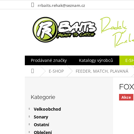
Přejít
rrbaits.rehak@seznam.cz
na
obsah
Prodávané značky
Katalogy výrobců
E-S
Domů
E-SHOP
FEEDER, MATCH, PLAVANÁ
P
FOX
o
Přeskočit
s
Kategorie
kategorie
Akce
t
r
Velkoobchod
a
Sonary
n
Ostatní
n
í
Oblečení