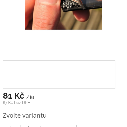
81 Kč
/ ks
67 Kč bez DPH
Měrná
Zvolte variantu
cena: