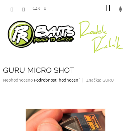
Přejít
NÁKUP
na
CZK
obsah
KOŠÍK
GURU MICRO SHOT
Průměrné
Neohodnoceno
Podrobnosti hodnocení
Značka:
GURU
hodnocení
produktu
je
0,0
z
5
hvězdiček.