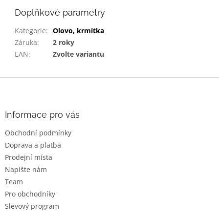
Doplňkové parametry
Kategorie
:
Olovo, krmítka
Záruka
:
2 roky
EAN
:
Zvolte variantu
Z
á
p
a
Informace pro vás
t
Obchodní podmínky
í
Doprava a platba
Prodejní místa
Napište nám
Team
Pro obchodníky
Slevový program