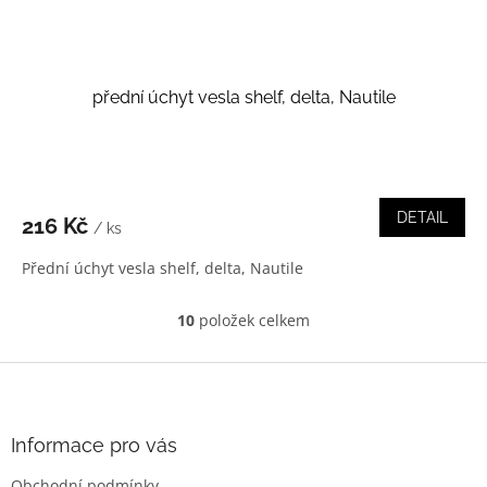
přední úchyt vesla shelf, delta, Nautile
DETAIL
216 Kč
/ ks
Přední úchyt vesla shelf, delta, Nautile
10
položek celkem
O
v
l
Z
á
á
d
p
a
a
Informace pro vás
c
t
í
Obchodní podmínky