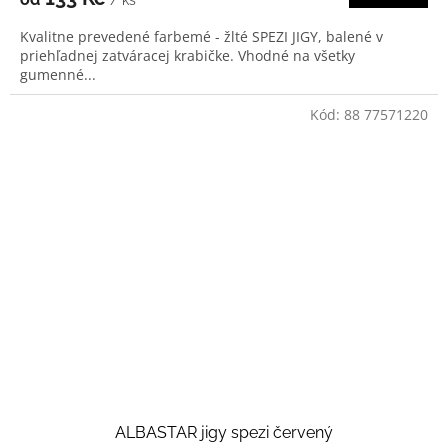
/ ks
Kvalitne prevedené farbemé - žlté SPEZI JIGY, balené v
priehľadnej zatváracej krabičke. Vhodné na všetky
gumenné...
Kód:
88 77571220
ALBASTAR jigy spezi červený