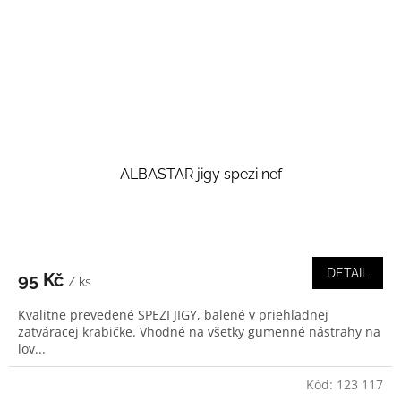
ALBASTAR jigy spezi nef
DETAIL
95 Kč
/ ks
Kvalitne prevedené SPEZI JIGY, balené v priehľadnej
zatváracej krabičke. Vhodné na všetky gumenné nástrahy na
lov...
Kód:
123 117