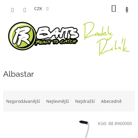
Přejít
NÁKUP
na
CZK
obsah
KOŠÍK
Albastar
Ř
a
Nejprodávanější
Nejlevnější
Nejdražší
Abecedně
z
e
V
n
Kód:
88 8960000
ý
í
p
p