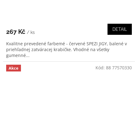
DETAIL
267 Kč
/ ks
Kvalitne prevedené farbemé - červené SPEZI JIGY, balené v
priehľadnej zatváracej krabičke. Vhodné na všetky
gumenné...
Kód:
88 77570330
Akce