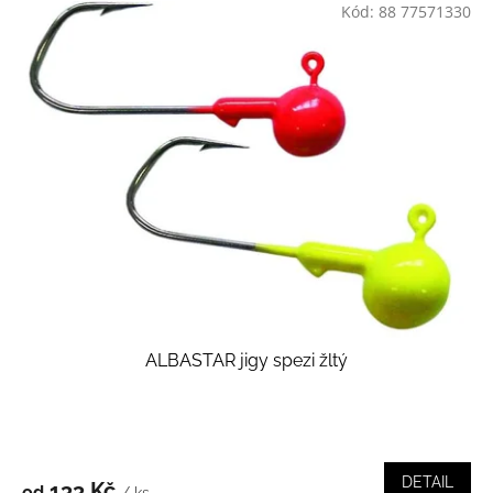
Kód:
88 77571330
ALBASTAR jigy spezi žltý
DETAIL
133 Kč
od