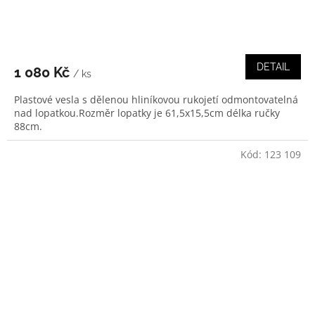
DETAIL
1 080 Kč
/ ks
Plastové vesla s dělenou hliníkovou rukojetí odmontovatelná
nad lopatkou.Rozměr lopatky je 61,5x15,5cm délka ručky
88cm.
Kód:
123 109