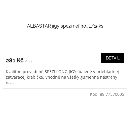
ALBASTAR jigy spezi nef 30_L/15ks
DETAIL
281 Kč
/ ks
Kvalitne prevedené SPEZI LONG JIGY, balené v priehľadnej
zatváracej krabičke. Vhodné na všetky gumenné nástrahy
na...
Kód:
88 77570005