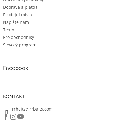
í
p
Doprava a platba
r
v
Prodejní místa
k
Napište nám
y
Team
v
ý
Pro obchodníky
p
Slevový program
i
s
u
Facebook
KONTAKT
rrbaits@rrbaits.com