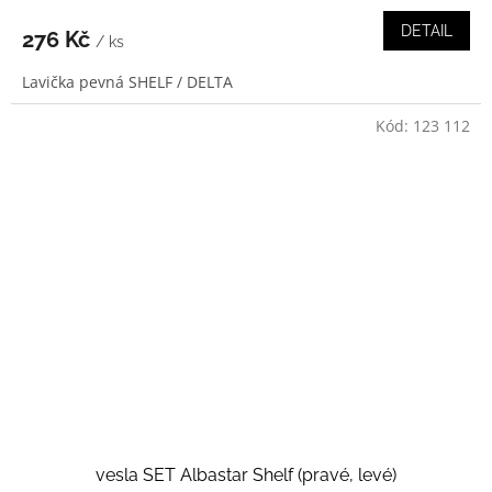
DETAIL
276 Kč
/ ks
Lavička pevná SHELF / DELTA
Kód:
123 112
vesla SET Albastar Shelf (pravé, levé)