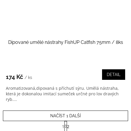
Dipované umělé nástrahy FishUP Catfish 75mm / 8ks
DETAIL
174 Kč
/ ks
Aromatizovaná,dipovaná s příchutí sýru. Umělá nástraha,
která je dokonalou imitací sumeček určné pro lov dravých
ryb....
NAČÍST 1 DALŠÍ
S
1
2
t