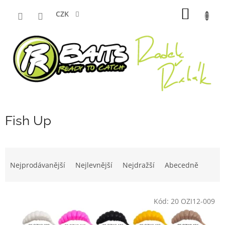
Přejít
NÁKUP
na
CZK
obsah
KOŠÍK
Fish Up
Ř
a
Nejprodávanější
Nejlevnější
Nejdražší
Abecedně
z
e
V
n
Kód:
20 OZI12-009
ý
í
p
p