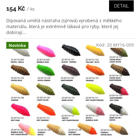
DETAIL
154 Kč
/ ks
Dipovaná umělá nástraha (sýrová) vyrobená z měkkého
materiálu, která je extrémně lákavá pro ryby, které jej
dobírají...
Kód:
20 MY16-009
Novinka