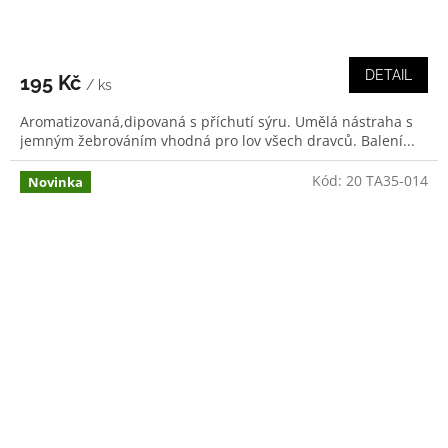
DETAIL
195 Kč
/ ks
Aromatizovaná,dipovaná s příchutí sýru. Umělá nástraha s
jemným žebrováním vhodná pro lov všech dravců. Balení...
Kód:
20 TA35-014
Novinka