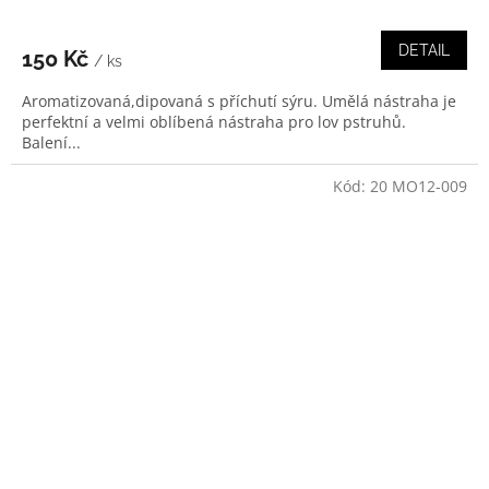
DETAIL
150 Kč
/ ks
Aromatizovaná,dipovaná s příchutí sýru. Umělá nástraha je
perfektní a velmi oblíbená nástraha pro lov pstruhů.
Balení...
Kód:
20 MO12-009