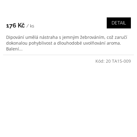
DETAIL
176 Kč
/ ks
Dipování umělá nástraha s jemným žebrováním, což zaručí
dokonalou pohyblivost a dlouhodobé uvolňování aroma.
Balení...
Kód:
20 TA15-009