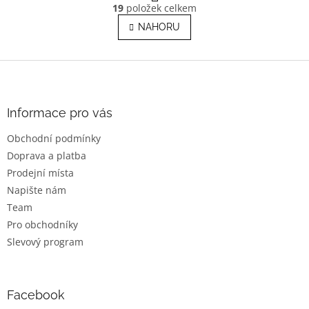
O
r
19
položek celkem
v
á
l
NAHORU
n
á
k
o
d
v
Z
a
á
c
á
n
í
p
í
p
a
Informace pro vás
r
t
v
Obchodní podmínky
í
k
Doprava a platba
y
v
Prodejní místa
ý
Napište nám
p
Team
i
s
Pro obchodníky
u
Slevový program
Facebook