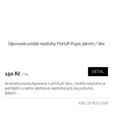
Dipované umělé nástrahy FishUP Pupa 38mm / 8ks
DETAIL
150 Kč
/ ks
Aromatizovaná,dipovaná s příchutí sýru. Umělá nástraha je
perfektní a velmi oblíbená nástraha pro lov pstruhů.
Balení...
Kód:
20 PU12-009