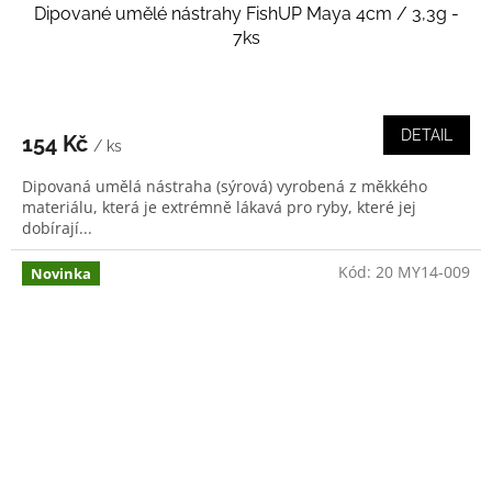
Dipované umělé nástrahy FishUP Maya 4cm / 3,3g -
7ks
DETAIL
154 Kč
/ ks
Dipovaná umělá nástraha (sýrová) vyrobená z měkkého
materiálu, která je extrémně lákavá pro ryby, které jej
dobírají...
Kód:
20 MY14-009
Novinka