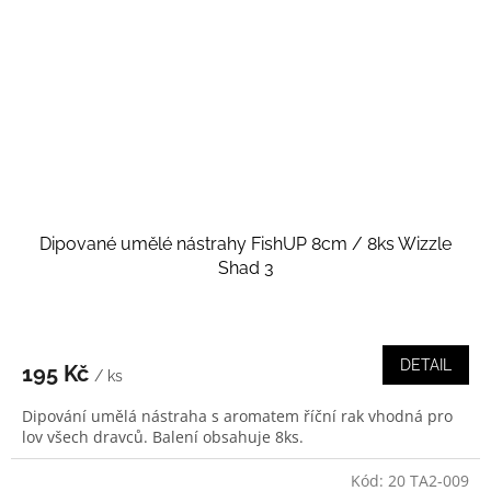
Dipované umělé nástrahy FishUP 8cm / 8ks Wizzle
Shad 3
DETAIL
195 Kč
/ ks
Dipování umělá nástraha s aromatem říční rak vhodná pro
lov všech dravců. Balení obsahuje 8ks.
Kód:
20 TA2-009