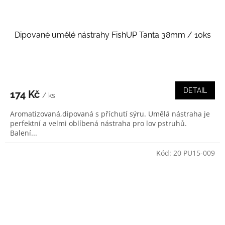
Dipované umělé nástrahy FishUP Tanta 38mm / 10ks
DETAIL
174 Kč
/ ks
Aromatizovaná,dipovaná s příchutí sýru. Umělá nástraha je
perfektní a velmi oblíbená nástraha pro lov pstruhů.
Balení...
Kód:
20 PU15-009