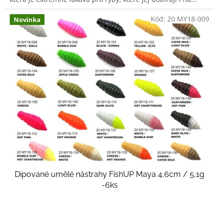
Kód:
20 MY18-009
Novinka
Dipované umělé nástrahy FishUP Maya 4,6cm / 5,1g
-6ks