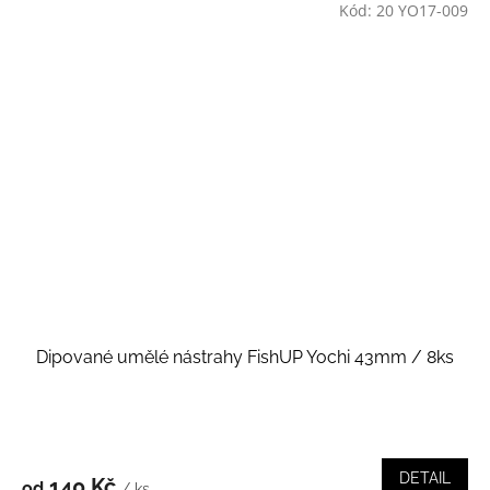
Kód:
20 YO17-009
Dipované umělé nástrahy FishUP Yochi 43mm / 8ks
DETAIL
140 Kč
od
/ ks