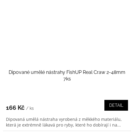
Dipované umělé nástrahy FishUP Real Craw 2-48mm
7ks
DETAIL
166 Kč
/ ks
Dipovaná umělá nástraha vyrobená z měkkého materiálu,
která je extrémně lákavá pro ryby, které ho dobírají i na...