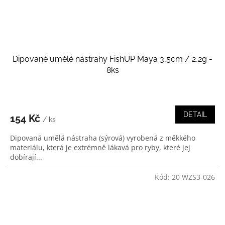
Dipované umělé nástrahy FishUP Maya 3,5cm / 2,2g -
8ks
DETAIL
154 Kč
/ ks
Dipovaná umělá nástraha (sýrová) vyrobená z měkkého
materiálu, která je extrémně lákavá pro ryby, které jej
dobírají...
Kód:
20 WZS3-026