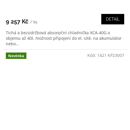
DETAIL
9 257 Kč
/ ks
Tichá a bezúdržbová absorpční chladnička XCA-40G o
objemu až 40l, možnost připojení do el. sítě, na akumulátor
nebo...
Kód:
1421 KP23007
Novinka