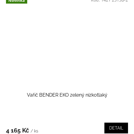
Novinka
Vařič BENDER EKO zelený nízkotlaký
DETAIL
4 165 Kč
/ ks