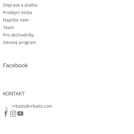
k
Doprava a platba
y
v
Prodejní místa
ý
Napište nám
p
Team
i
s
Pro obchodníky
u
Slevový program
Facebook
KONTAKT
rrbaits@rrbaits.com