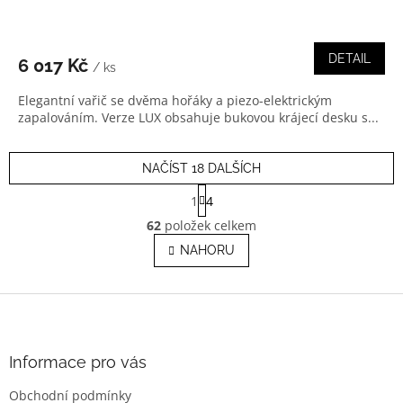
DETAIL
6 017 Kč
/ ks
Elegantní vařič se dvěma hořáky a piezo-elektrickým
zapalováním. Verze LUX obsahuje bukovou krájecí desku s...
NAČÍST 18 DALŠÍCH
S
1
4
t
O
r
62
položek celkem
v
á
l
NAHORU
n
á
k
o
d
v
Z
a
á
c
á
n
í
p
í
p
a
Informace pro vás
r
t
v
Obchodní podmínky
í