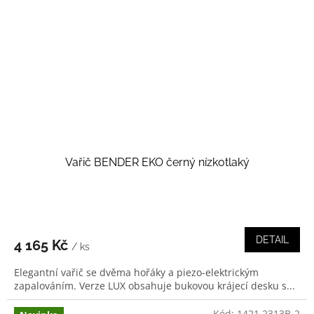
Vařič BENDER EKO černý nízkotlaký
DETAIL
4 165 Kč
/ ks
Elegantní vařič se dvěma hořáky a piezo-elektrickým
zapalováním. Verze LUX obsahuje bukovou krájecí desku s...
Kód:
1421 2313B-2