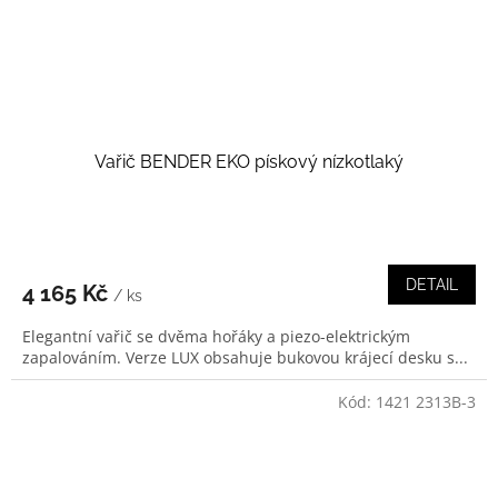
Vařič BENDER EKO pískový nízkotlaký
DETAIL
4 165 Kč
/ ks
Elegantní vařič se dvěma hořáky a piezo-elektrickým
zapalováním. Verze LUX obsahuje bukovou krájecí desku s...
Kód:
1421 2313B-3