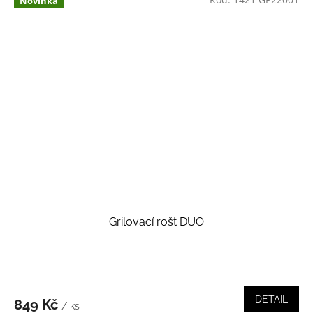
Novinka
Grilovací rošt DUO
DETAIL
849 Kč
/ ks