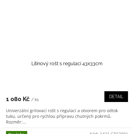
Litinový rošt s regulací 43x33cm
DETAIL
1 080 Kč
/ ks
Univerzální grilovací rošt s regulací a otvorem pro odtok
tuku, určený pro rychlou přípravu chutných pokrmů.
Rozměr:...
Kód:
1421 GP22001