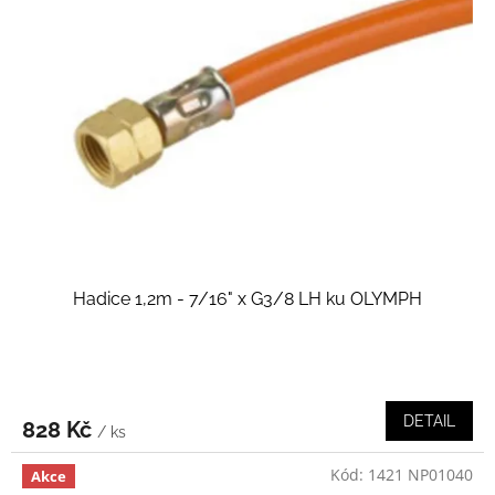
i
r
s
o
p
d
r
u
o
k
d
t
u
ů
k
t
ů
Hadice 1,2m - 7/16" x G3/8 LH ku OLYMPH
DETAIL
828 Kč
/ ks
Kód:
1421 NP01040
Akce