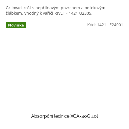
Grilovací rošt s nepřilnavým povrchem a odtokovým
žlábkem. Vhodný k vařiči RIVET - 1421 U2305.
Kód:
1421 LE24001
Novinka
Absorpční lednice XCA-40G 40l