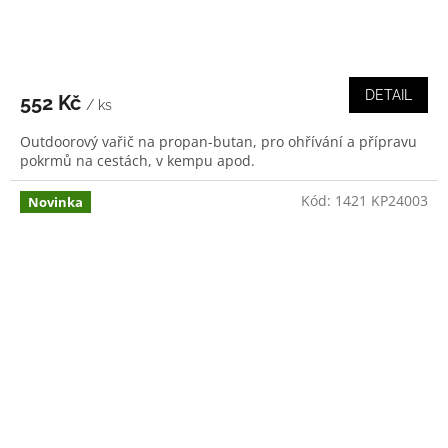
DETAIL
552 Kč
/ ks
Outdoorový vařič na propan-butan, pro ohřívání a přípravu
pokrmů na cestách, v kempu apod.
Kód:
1421 KP24003
Novinka