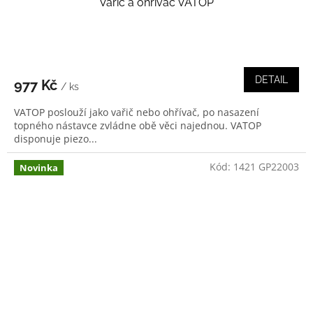
Vařič a ohřívač VATOP
DETAIL
977 Kč
/ ks
VATOP poslouží jako vařič nebo ohřívač, po nasazení
topného nástavce zvládne obě věci najednou. VATOP
disponuje piezo...
Kód:
1421 GP22003
Novinka