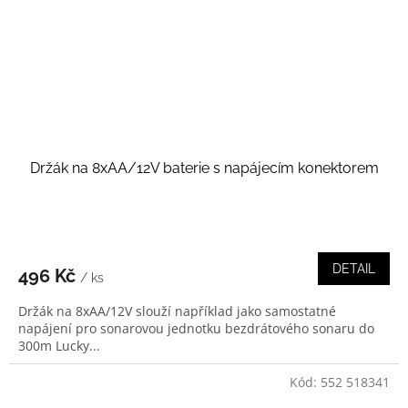
Držák na 8xAA/12V baterie s napájecím konektorem
DETAIL
496 Kč
/ ks
Držák na 8xAA/12V slouží například jako samostatné
napájení pro sonarovou jednotku bezdrátového sonaru do
300m Lucky...
Kód:
552 518341