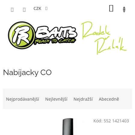
Přejít
NÁKUP
na
CZK
obsah
KOŠÍK
Nabíjacky CO
Ř
a
Nejprodávanější
Nejlevnější
Nejdražší
Abecedně
z
e
V
n
Kód:
552 1421403
ý
í
p
p