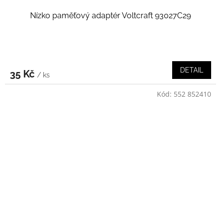
Nízko paměťový adaptér Voltcraft 93027C29
DETAIL
35 Kč
/ ks
Kód:
552 852410