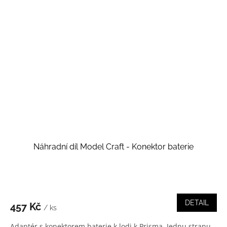
Náhradní díl Model Craft - Konektor baterie
DETAIL
457 Kč
/ ks
Adaptér s konektorem baterie k lodi k Prisma. Jednu stranu