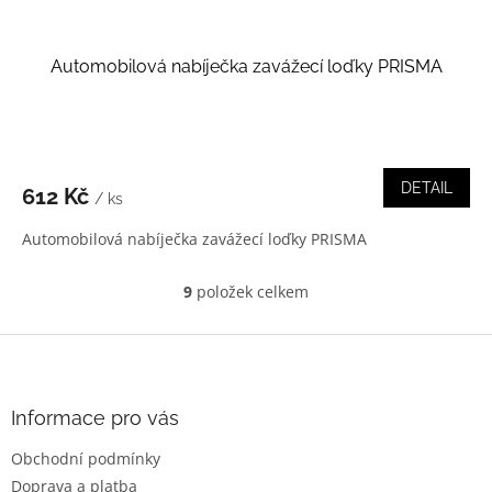
Automobilová nabíječka zavážecí loďky PRISMA
DETAIL
612 Kč
/ ks
Automobilová nabíječka zavážecí loďky PRISMA
9
položek celkem
O
v
l
Z
á
á
d
p
a
a
Informace pro vás
c
t
í
Obchodní podmínky
í
p
Doprava a platba
r