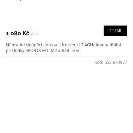
DETAIL
1 080 Kč
/ ks
Náhradní sklápěcí anténa s frekvencí 2,4GHz kompatibilní
pro loďky SPORTS M1, M2 a BaitLiner.
Kód:
552 673977