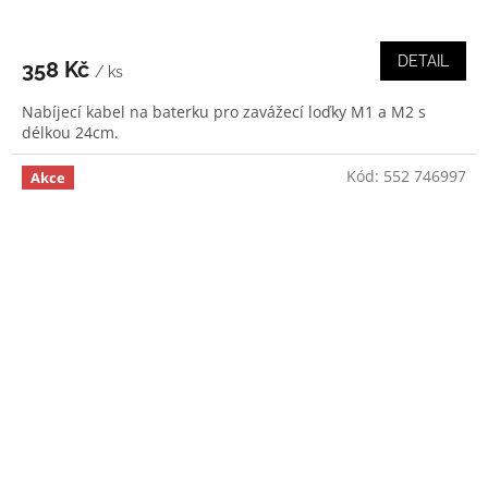
DETAIL
358 Kč
/ ks
Nabíjecí kabel na baterku pro zavážecí loďky M1 a M2 s
délkou 24cm.
Kód:
552 746997
Akce