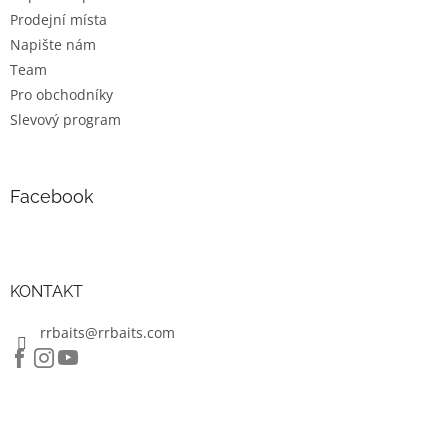
v
Prodejní místa
k
Napište nám
y
Team
v
ý
Pro obchodníky
p
Slevový program
i
s
u
Facebook
KONTAKT
rrbaits@rrbaits.com