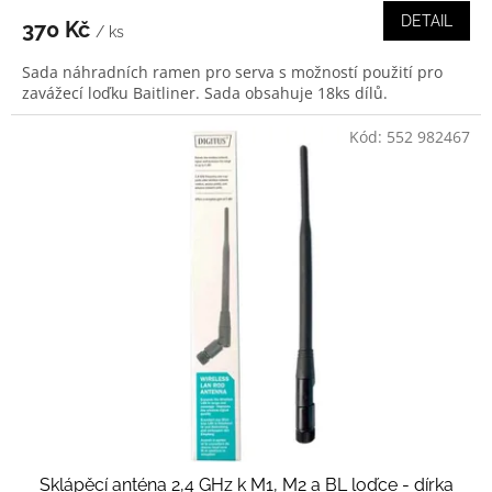
DETAIL
370 Kč
/ ks
Sada náhradních ramen pro serva s možností použití pro
zavážecí loďku Baitliner. Sada obsahuje 18ks dílů.
Kód:
552 982467
Sklápěcí anténa 2,4 GHz k M1, M2 a BL loďce - dírka