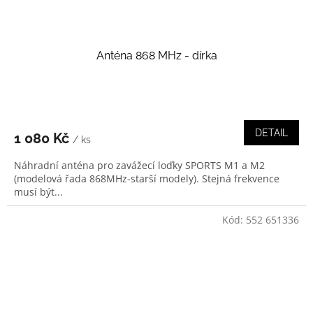
Anténa 868 MHz - dírka
DETAIL
1 080 Kč
/ ks
Náhradní anténa pro zavážecí loďky SPORTS M1 a M2
(modelová řada 868MHz-starší modely). Stejná frekvence
musí být...
Kód:
552 651336