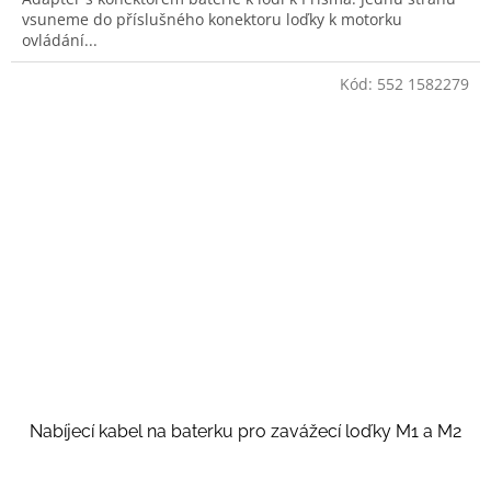
vsuneme do příslušného konektoru loďky k motorku
ovládání...
Kód:
552 1582279
Nabíjecí kabel na baterku pro zavážecí loďky M1 a M2