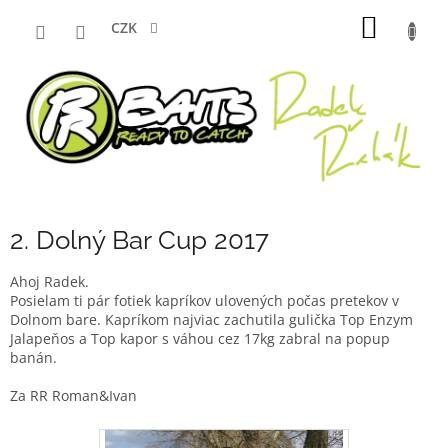
Přejít
NÁKUP
na
CZK
obsah
KOŠÍK
2. Dolný Bar Cup 2017
Ahoj Radek.
Posielam ti pár fotiek kapríkov ulovených počas pretekov v
Dolnom bare. Kapríkom najviac zachutila gulička Top Enzym
Jalapeňos a Top kapor s váhou cez 17kg zabral na popup
banán.
Za RR Roman&Ivan