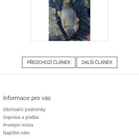
PŘEDCHOZÍ ČLÁNEK
DALŠÍ ČLÁNEK
Z
á
p
a
Informace pro vás
t
Obchodní podmínky
í
Doprava a platba
Prodejní místa
Napište nám