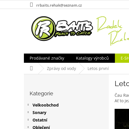
Přejít
rrbaits.rehak@seznam.cz
na
obsah
Prodávané značky
Katalogy výrobců
E-S
Domů
Zprávy od vody
Letos první
P
Leto
o
Přeskočit
s
Kategorie
kategorie
Čau Rad
t
Ať to je
r
Velkoobchod
a
Sonary
n
Ostatní
n
í
Oblečení