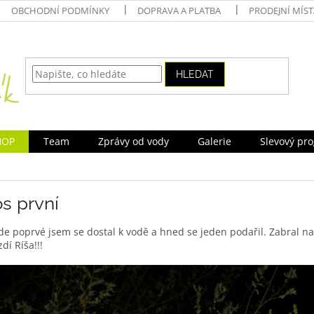
OBCHODNÍ PODMÍNKY
DOPRAVA A PLATBA
PRODEJNÍ MÍS
HLEDAT
HOP
Team
Zprávy od vody
Galerie
Slevový pr
s první
e poprvé jsem se dostal k vodě a hned se jeden podařil. Zabral na
zdí Ríša!!!