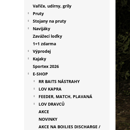
p
Vařiče, udírny, grily
a
Pruty
n
Stojany na pruty
e
Navijáky
l
Zavážecí loďky
1+1 zdarma
Výprodej
Kajaky
Sportex 2026
E-SHOP
RR BAITS NÁSTRAHY
LOV KAPRA
FEEDER, MATCH, PLAVANÁ
LOV DRAVCŮ
AKCE
NOVINKY
AKCE NA BOILIES DISCHARGE /