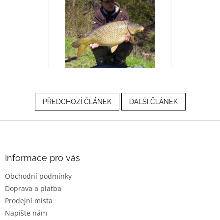
PŘEDCHOZÍ ČLÁNEK
DALŠÍ ČLÁNEK
Z
á
p
a
Informace pro vás
t
Obchodní podmínky
í
Doprava a platba
Prodejní místa
Napište nám