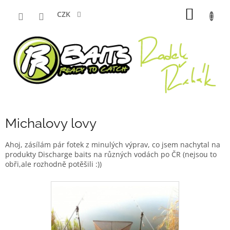
Přejít
NÁKUP
na
CZK
obsah
KOŠÍK
Michalovy lovy
Ahoj, zásílám pár fotek z minulých výprav, co jsem nachytal na
produkty Discharge baits na různých vodách po ČR (nejsou to
obři,ale rozhodně potěšili :))