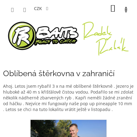
Přejít
NÁKUP
na
CZK
obsah
KOŠÍK
Oblíbená štěrkovna v zahraničí
Ahoj. Letos jsem rybařil 3 x na mé oblíbené štěrkovně . Jezero je
hluboké až 40 m s křišťálově čistou vodou. Podařilo se mi zdolat
několik nádherně zbarvených ryb . Kapři neměli žádné zranění
od háčku . Nejvíce mi fungovaly naše pop up pineapple 10 mm
. Letos se chci na tuto lokalitu vrátit ještě v listopadu .