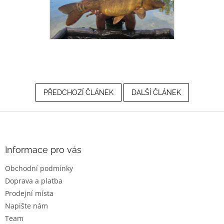
PŘEDCHOZÍ ČLÁNEK
DALŠÍ ČLÁNEK
Z
á
p
a
Informace pro vás
t
Obchodní podmínky
í
Doprava a platba
Prodejní místa
Napište nám
Team