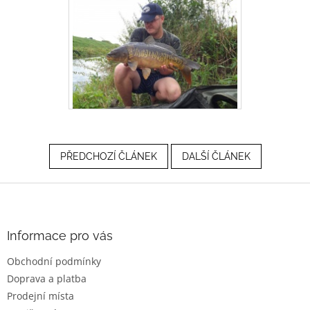
PŘEDCHOZÍ ČLÁNEK
DALŠÍ ČLÁNEK
Z
á
p
a
Informace pro vás
t
Obchodní podmínky
í
Doprava a platba
Prodejní místa