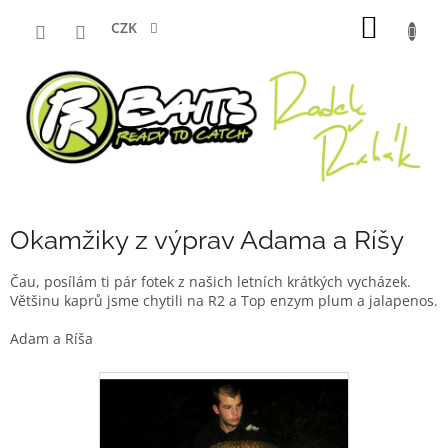
Přejít
NÁKUP
na
CZK
obsah
KOŠÍK
Okamžiky z výprav Adama a Ríšy
Čau, posílám ti pár fotek z našich letních krátkých vycházek.
Většinu kaprů jsme chytili na R2 a Top enzym plum a jalapenos.
Adam a Ríša