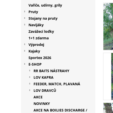
p
Vařiče, udírny, grily
a
Pruty
n
Stojany na pruty
e
Navijáky
l
Zavážecí loďky
1+1 zdarma
Výprodej
Kajaky
Sportex 2026
E-SHOP
RR BAITS NÁSTRAHY
LOV KAPRA
FEEDER, MATCH, PLAVANÁ
LOV DRAVCŮ
AKCE
NOVINKY
AKCE NA BOILIES DISCHARGE /