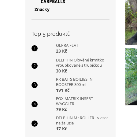
CARPBALLS
Značky
Top 5 produktů
OLPRA FLAT
23 Kč
DELPHIN Olověné krmítko
vroubkované s trubičkou
30 Kč
RR BAITS BOILIES IN
BOOSTER 300 ml
191 Kč
FOX MATRIX INSERT
WAGGLER
79 Kč
DELPHIN Mr.ROLLER - vlasec
na žaluzie
17 Kč