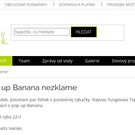
OBCHODNÍ PODMÍNKY
DOPRAVA A PLATBA
PRODEJNÍ MÍS
HLEDAT
HOP
Team
Zprávy od vody
Galerie
Slevový pr
lame
 up Banana nezklame
dek, posielam par fotiek s poslednej rybačky. Najviac fungovala T
ácii s pop up Banana.
í ryba 22+!
aits Ivanko