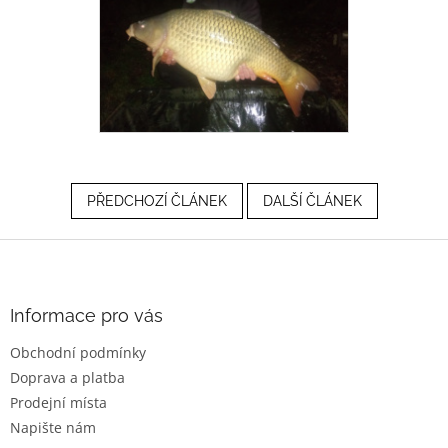
PŘEDCHOZÍ ČLÁNEK
DALŠÍ ČLÁNEK
Z
á
p
a
Informace pro vás
t
Obchodní podmínky
í
Doprava a platba
Prodejní místa
Napište nám