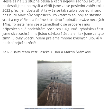
klesla až na 3.2 stupně celsia a kapři nejevili žádnou aktivitu,
neklesali jsme na mysli a věřili jsme ze se poslední záběr roku
2022 přeci jen dostaví! A taky že se tak stalo a poslední ráno
nás budí Martinův příposlech. Po krátkém souboji se šťastně
vrací a my vážíme a fotíme krásného šupináče o váze necelých
14kg. To ještě není vše a zanedlouho se probere i můj
příposlech a já podebírám lysce cca 10kg. Naši rybářskou čest
jsme sice zachránili s jistou dávkou štěstí ale i tak jsme za tyto
zimní úlovky vděční.
Všem přejeme mnoho krásných úlovků v
nadcházející sezóně!
Za RR Baits team Petr Paseka + Dan a Martin Šrámkovi