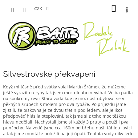
Přejít
NÁKUP
na
CZK
obsah
KOŠÍK
Silvestrovské překvapení
Když mi těsně před svátky volal Martin Šrámek, že můžeme
ještě vyrazit na ryby tak jsem moc dlouho neváhal. Volba padla
na soukromý revír Stará voda kde je možnost ubytovat se v
pěkných srubech s molem pro dva rybáře. Po příjezdu jsme
zjistili, že pískovna je ze dvou třetin pod ledem, ale jelikož
předpověď hlásila oteplování, tak jsme si z toho moc těžkou
hlavu nedělali. Nachystali jsme si každý 3 pruty a použili pva
punčochy. Na vodě jsme cca 160m od břehu našli táhlou lavici
a tak jsme montáže položili na její úpatí. Teplota vody díky ledu