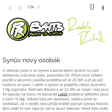
Přejít
NÁKUP
na
CZK
obsah
KOŠÍK
Synův nový osobák
O víkendu jsme si se synem a kamarádem vyrazili na naší
oblíbenou srdcovou vodu, pálavskou D5. Přijeli jsme celkem
pozdě a tak první zavážka proběhla až ve 20.30h a již po půl
hodince se ozval 1.záběr a synovi se podařilo zdolat slušného
11kg šupináče. Netrvalo dlouho a ve 22.30h se rozjel i můj prut.
Po výjezdu na člunu mi kamarád
Lukáš
podebral pěkného lysce
o váze 16,5kg. Sobota byla jen opalovací, záběru jsme se
nedočkali. Až v neděli ráno přišlo krátké pípnutí synova hlásiče.
Bylo vidět že tam ryba je, tak to zkusil seknout. Hned bylo vidět,