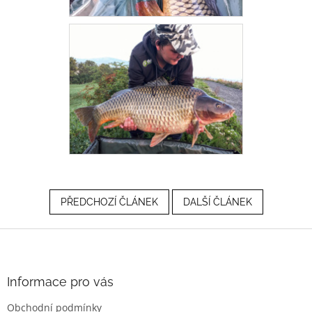
PŘEDCHOZÍ ČLÁNEK
DALŠÍ ČLÁNEK
Z
á
p
a
Informace pro vás
t
Obchodní podmínky