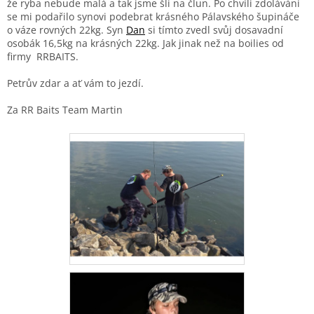
že ryba nebude malá a tak jsme šli na člun. Po chvíli zdolávání
se mi podařilo synovi podebrat krásného Pálavského šupináče
o váze rovných 22kg. Syn
Dan
si tímto zvedl svůj dosavadní
osobák 16,5kg na krásných 22kg. Jak jinak než na boilies od
firmy
RRBAITS.
Petrův zdar a ať vám to jezdí.
Za RR Baits Team Martin